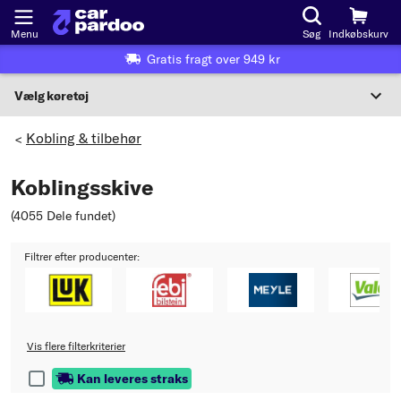
Menu
Søg
Indkøbskurv
Gratis fragt over 949 kr
Vælg køretøj
Eller valg af køretøj i henhold til kriterier:
Kobling & tilbehør
>
Vælg producent
Koblingsskive
Vælg model
(4055 Dele fundet
)
Vælg type
Filtrer efter producenter:
Vis flere filterkriterier
Kan leveres straks