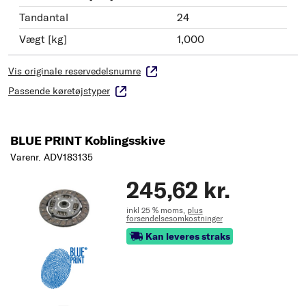
Tandantal
24
Vægt [kg]
1,000
Vis originale reservedelsnumre
Passende køretøjstyper
BLUE PRINT Koblingsskive
Varenr. ADV183135
245,62 kr.
inkl 25 % moms,
plus
forsendelsesomkostninger
Kan leveres straks