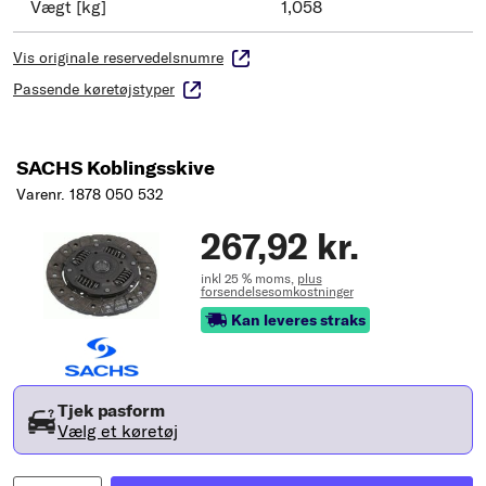
Vægt [kg]
1,058
Vis originale reservedelsnumre
Passende køretøjstyper
SACHS Koblingsskive
Varenr. 1878 050 532
267,92 kr.
inkl 25 % moms,
plus
forsendelsesomkostninger
Kan leveres straks
Tjek pasform
Vælg et køretøj