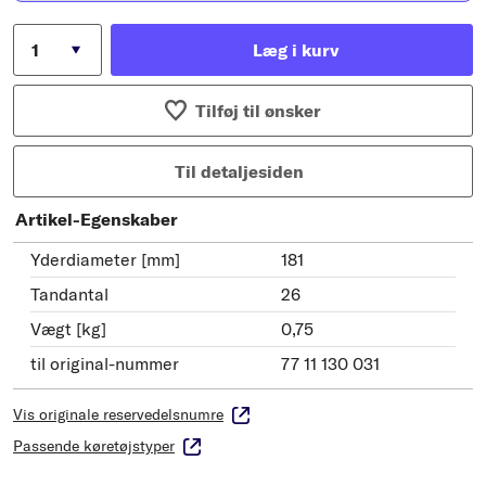
Læg i kurv
Tilføj til ønsker
Til detaljesiden
Artikel-Egenskaber
Yderdiameter [mm]
181
Tandantal
26
Vægt [kg]
0,75
til original-nummer
77 11 130 031
Vis originale reservedelsnumre
Passende køretøjstyper