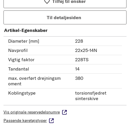
Tilføj til ønsker
Til detaljesiden
Artikel-Egenskaber
Diameter [mm]
228
Navprofil
22x25-14N
Vigtig faktor
228TS
Tandantal
14
max. overført drejningsm
380
oment
Koblingstype
torsionsfjedret
sinterskive
Vis originale reservedelsnumre
Passende køretøjstyper