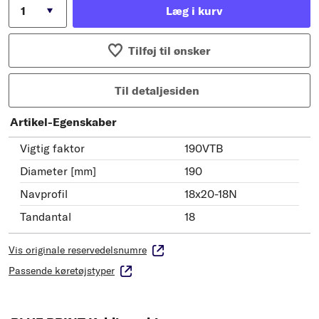
Læg i kurv
Tilføj til ønsker
Til detaljesiden
Artikel-Egenskaber
Vigtig faktor
190VTB
Diameter [mm]
190
Navprofil
18x20-18N
Tandantal
18
Vis originale reservedelsnumre
Passende køretøjstyper