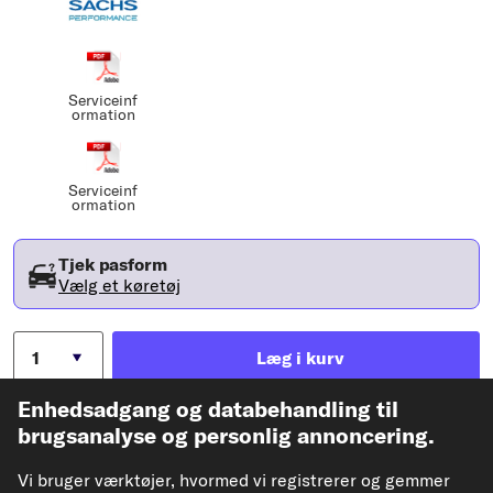
Serviceinf
ormation
Serviceinf
ormation
Tjek pasform
Vælg et køretøj
Læg i kurv
Enhedsadgang og databehandling til
Tilføj til ønsker
brugsanalyse og personlig annoncering.
Vi bruger værktøjer, hvormed vi registrerer og gemmer
Til detaljesiden