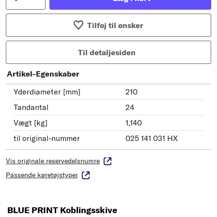
Tilføj til ønsker
Til detaljesiden
Artikel-Egenskaber
Yderdiameter [mm]
210
Tandantal
24
Vægt [kg]
1,140
til original-nummer
025 141 031 HX
Vis originale reservedelsnumre
Passende køretøjstyper
BLUE PRINT Koblingsskive