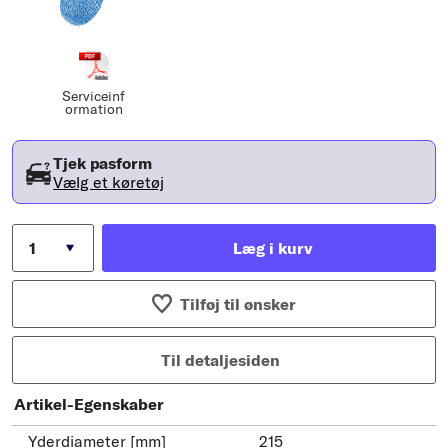
Serviceinf
ormation
Tjek pasform
Vælg et køretøj
Læg i kurv
Tilføj til ønsker
Til detaljesiden
Artikel-Egenskaber
Yderdiameter [mm]
215