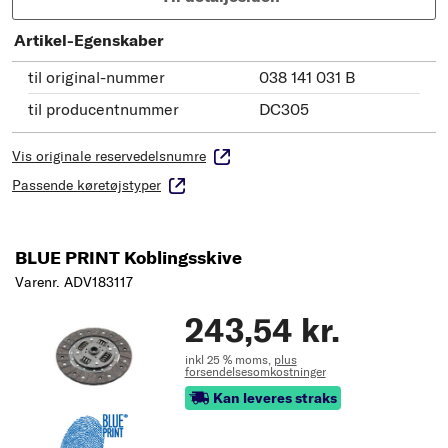
Artikel-Egenskaber
til original-nummer
038 141 031 B
til producentnummer
DC305
Vis originale reservedelsnumre
Passende køretøjstyper
BLUE PRINT Koblingsskive
Varenr. ADV183117
243,54 kr.
inkl 25 % moms,
plus
forsendelsesomkostninger
Kan leveres straks