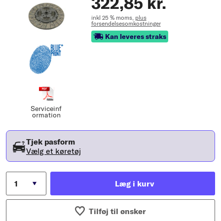
322,85 kr.
inkl 25 % moms,
plus
forsendelsesomkostninger
Kan leveres straks
Serviceinf
ormation
Tjek pasform
Vælg et køretøj
Læg i kurv
Tilføj til ønsker