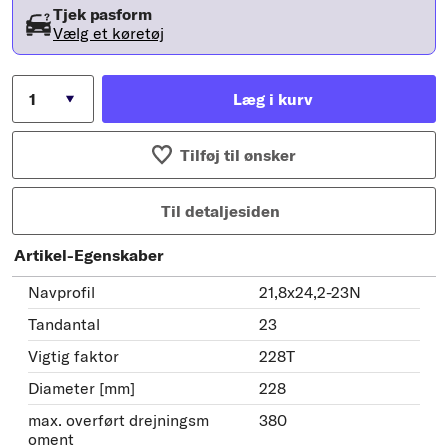
Tjek pasform
Vælg et køretøj
Læg i kurv
Tilføj til ønsker
Til detaljesiden
Artikel-Egenskaber
Navprofil
21,8x24,2-23N
Tandantal
23
Vigtig faktor
228T
Diameter [mm]
228
max. overført drejningsm
380
oment