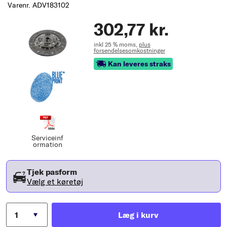
Varenr. ADV183102
302,77 kr.
inkl 25 % moms,
plus
forsendelsesomkostninger
Kan leveres straks
Serviceinf
ormation
Tjek pasform
Vælg et køretøj
Læg i kurv