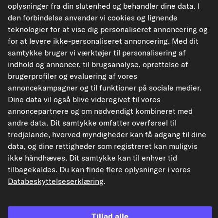
oplysninger fra din slutenhed og behandler dine data. I
Artikel-Egenskaber
den forbindelse anvender vi cookies og lignende
teknologier for at vise dig personaliseret annoncering og
Tandantal
23
for at levere ikke-personaliseret annoncering. Med dit
Navprofil
21,8x24,2-23N
samtykke bruger vi værktøjer til personalisering af
indhold og annoncer, til brugsanalyse, oprettelse af
Vigtig faktor
240D
brugerprofiler og evaluering af vores
Diameter [mm]
240
annoncekampagner og til funktioner på sociale medier.
Koblingstype
stiv koblingsskive
Dine data vil også blive videregivet til vores
med organiske
annoncepartnere og om nødvendigt kombineret med
belægninger
andre data. Dit samtykke omfatter overførsel til
tredjelande, hvorved myndigheder kan få adgang til dine
Passende køretøjstyper
data, og dine rettigheder som registreret kan muligvis
ikke håndhæves. Dit samtykke kan til enhver tid
tilbagekaldes. Du kan finde flere oplysninger i vores
STATIM Koblingsskive
Databeskyttelseserklæring
.
Varenr. 16.005
153,15 kr.
Tillad alle