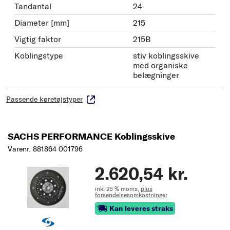
Tandantal
24
Diameter [mm]
215
Vigtig faktor
215B
Koblingstype
stiv koblingsskive
med organiske
belægninger
Passende køretøjstyper
SACHS PERFORMANCE Koblingsskive
Varenr. 881864 001796
2.620,54 kr.
inkl 25 % moms,
plus
forsendelsesomkostninger
Kan leveres straks