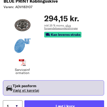
BLUE PRINT Koblingsskive
Varenr. ADV183107
294,15 kr.
inkl 25 % moms,
plus
forsendelsesomkostninger
Kan leveres straks
Serviceinf
ormation
Tjek pasform
Vælg et køretøj
Læg i kurv