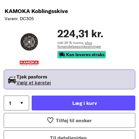
KAMOKA Koblingsskive
Varenr. DC305
224,31 kr.
inkl 25 % moms,
plus
forsendelsesomkostninger
Kan leveres straks
Tjek pasform
Vælg et køretøj
Læg i kurv
Tilføj til ønsker
Til detaljesiden