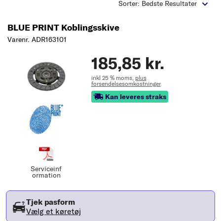
Sorter: Bedste Resultater
BLUE PRINT Koblingsskive
Varenr. ADR163101
185,85 kr.
inkl 25 % moms,
plus
forsendelsesomkostninger
Kan leveres straks
Serviceinf
ormation
Tjek pasform
Vælg et køretøj