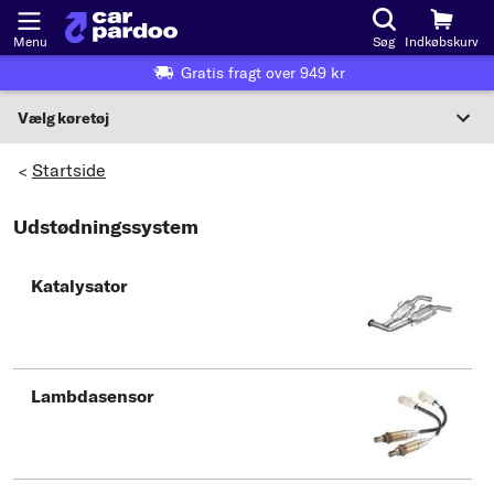
Menu
Søg
Indkøbskurv
Gratis fragt over 949 kr
Vælg køretøj
Eller valg af køretøj i henhold til kriterier:
Startside
>
Vælg producent
Udstødningssystem
Vælg model
Katalysator
Vælg type
Lambdasensor