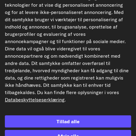
teknologier for at vise dig personaliseret annoncering
og for at levere ikke-personaliseret annoncering. Med
dit samtykke bruger vi værktøjer til personalisering af
kfzteile24.de
kfzteile24.at
carpardoo.nl
indhold og annoncer, til brugsanalyse, oprettelse af
carpardoo.fr
brugerprofiler og evaluering af vores
annoncekampagner og til funktioner på sociale medier.
Dine data vil også blive videregivet til vores
annoncepartnere og om nødvendigt kombineret med
De data, der præsenteres her, især hele databasen, må ikke gengives.
Gengivelse og distribution af data og database uden forudgående samtykke fra
andre data. Dit samtykke omfatter overførsel til
TecAlliance og/eller involvering af tredjeparter i sådanne aktiviteter er strengt
tredjelande, hvorved myndigheder kan få adgang til dine
forbudt. Enhver uautoriseret brug af indhold udgør en krænkelse af
ophavsretten og kan resultere i retssager.
data, og dine rettigheder som registreret kan muligvis
ikke håndhæves. Dit samtykke kan til enhver tid
Tilbagekaldelse af aftalen
tilbagekaldes. Du kan finde flere oplysninger i vores
Databeskyttelseserklæring
.
© 2026 carpardoo – Alle rettigheder forbeholdes.
Tillad alle