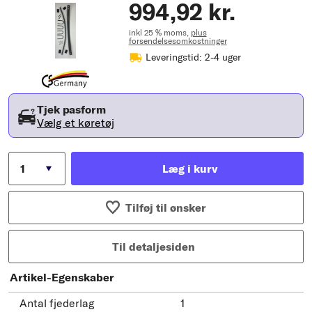
994,92 kr.
inkl 25 % moms,
plus
forsendelsesomkostninger
Leveringstid: 2-4 uger
Tjek pasform
Vælg et køretøj
Læg i kurv
Tilføj til ønsker
Til detaljesiden
Artikel-Egenskaber
Antal fjederlag
1