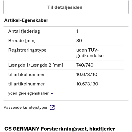
Til detaljesiden
Artikel-Egenskaber
Antal fjederlag
1
Bredde [mm]
80
Registreringstype
uden TÜV-
godkendelse
Længde 1/Længde 2 [mm]
740/740
til artikelnummer
10.673.110
til artikelnummer
10.673.130
yderligere egenskaber
Passende køretøjstyper
CS GERMANY Forstærkningssæt, bladfjeder