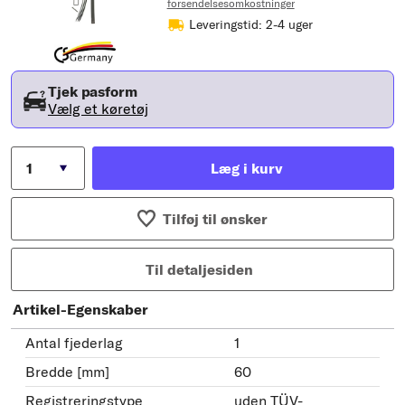
forsendelsesomkostninger
Leveringstid: 2-4 uger
Tjek pasform
Vælg et køretøj
Læg i kurv
Tilføj til ønsker
Til detaljesiden
Artikel-Egenskaber
Antal fjederlag
1
Bredde [mm]
60
Registreringstype
uden TÜV-