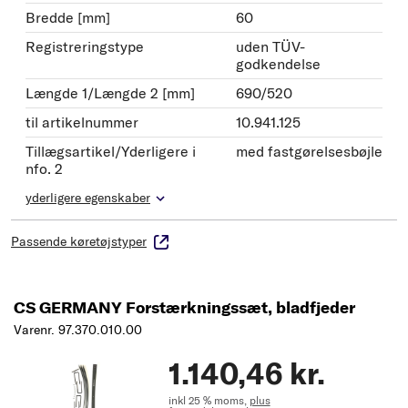
Bredde [mm]
60
Registreringstype
uden TÜV-
godkendelse
Længde 1/Længde 2 [mm]
690/520
til artikelnummer
10.941.125
Tillægsartikel/Yderligere i
med fastgørelsesbøjle
nfo. 2
yderligere egenskaber
Passende køretøjstyper
CS GERMANY Forstærkningssæt, bladfjeder
Varenr. 97.370.010.00
1.140,46 kr.
inkl 25 % moms,
plus