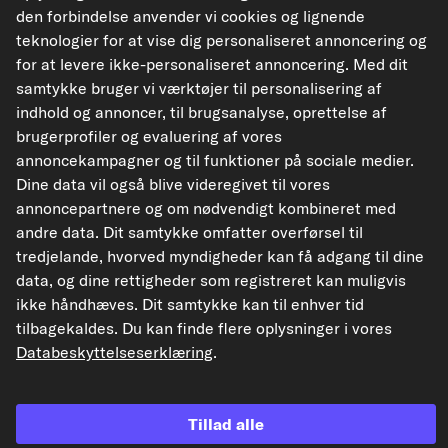
den forbindelse anvender vi cookies og lignende
teknologier for at vise dig personaliseret annoncering og
for at levere ikke-personaliseret annoncering. Med dit
samtykke bruger vi værktøjer til personalisering af
De data, der præsenteres her, især hele databasen, må ikke gengives.
Gengivelse og distribution af data og database uden forudgående samtykke fra
indhold og annoncer, til brugsanalyse, oprettelse af
TecAlliance og/eller involvering af tredjeparter i sådanne aktiviteter er strengt
brugerprofiler og evaluering af vores
forbudt. Enhver uautoriseret brug af indhold udgør en krænkelse af
ophavsretten og kan resultere i retssager.
annoncekampagner og til funktioner på sociale medier.
Dine data vil også blive videregivet til vores
Tilbagekaldelse af aftalen
annoncepartnere og om nødvendigt kombineret med
andre data. Dit samtykke omfatter overførsel til
tredjelande, hvorved myndigheder kan få adgang til dine
© 2026 carpardoo – Alle rettigheder forbeholdes.
data, og dine rettigheder som registreret kan muligvis
ikke håndhæves. Dit samtykke kan til enhver tid
tilbagekaldes. Du kan finde flere oplysninger i vores
Databeskyttelseserklæring
.
¹"Gratis forsendelse" eller "uden forsendelsesomkostninger" svarer til, at ​​det
tyske forsendelsesgebyr på 6,90 € bortfalder.
Tillad alle