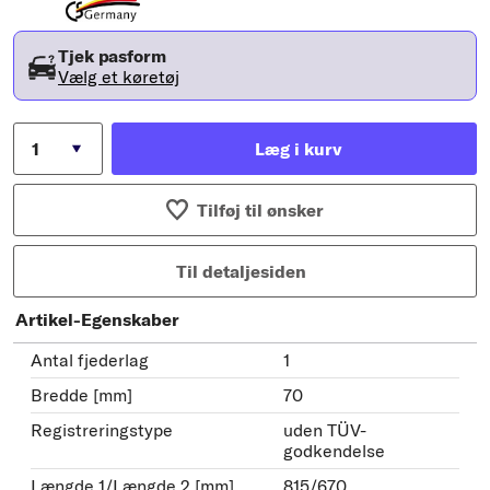
Tjek pasform
Vælg et køretøj
Læg i kurv
Tilføj til ønsker
Til detaljesiden
Artikel-Egenskaber
Antal fjederlag
1
Bredde [mm]
70
Registreringstype
uden TÜV-
godkendelse
Længde 1/Længde 2 [mm]
815/670