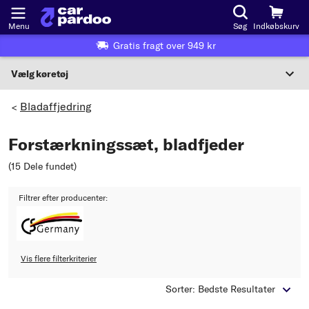
Menu
Søg
Indkøbskurv
Gratis fragt over 949 kr
Vælg køretøj
Eller valg af køretøj i henhold til kriterier:
Bladaffjedring
>
Vælg producent
Forstærkningssæt, bladfjeder
Vælg model
(15 Dele fundet
)
Vælg type
Filtrer efter producenter:
Vis flere filterkriterier
Sorter: Bedste Resultater