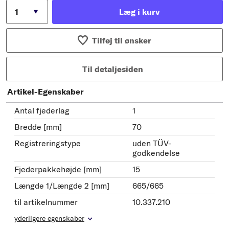
Læg i kurv
Tilføj til ønsker
Til detaljesiden
Artikel-Egenskaber
Antal fjederlag
1
Bredde [mm]
70
Registreringstype
uden TÜV-
godkendelse
Fjederpakkehøjde [mm]
15
Længde 1/Længde 2 [mm]
665/665
til artikelnummer
10.337.210
yderligere egenskaber