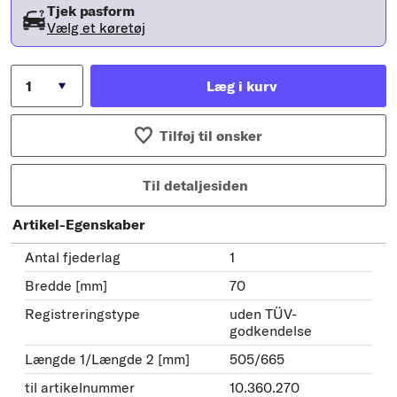
Tjek pasform
Vælg et køretøj
Læg i kurv
Tilføj til ønsker
Til detaljesiden
Artikel-Egenskaber
Antal fjederlag
1
Bredde [mm]
70
Registreringstype
uden TÜV-
godkendelse
Længde 1/Længde 2 [mm]
505/665
til artikelnummer
10.360.270