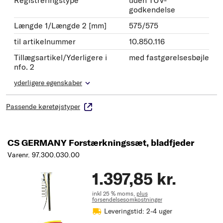
Registreringstype
uden TÜV-
godkendelse
Længde 1/Længde 2 [mm]
575/575
til artikelnummer
10.850.116
Tillægsartikel/Yderligere i
med fastgørelsesbøjle
nfo. 2
yderligere egenskaber
Passende køretøjstyper
CS GERMANY Forstærkningssæt, bladfjeder
Varenr. 97.300.030.00
1.397,85 kr.
inkl 25 % moms,
plus
forsendelsesomkostninger
Leveringstid: 2-4 uger