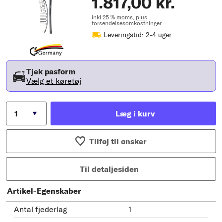
1.817,00 kr.
inkl 25 % moms,
plus
forsendelsesomkostninger
Leveringstid: 2-4 uger
Tjek pasform
Vælg et køretøj
Læg i kurv
Tilføj til ønsker
Til detaljesiden
Artikel-Egenskaber
Antal fjederlag
1