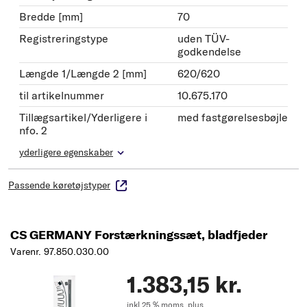
Bredde [mm]
70
Registreringstype
uden TÜV-
godkendelse
Længde 1/Længde 2 [mm]
620/620
til artikelnummer
10.675.170
Tillægsartikel/Yderligere i
med fastgørelsesbøjle
nfo. 2
yderligere egenskaber
Passende køretøjstyper
CS GERMANY Forstærkningssæt, bladfjeder
Varenr. 97.850.030.00
1.383,15 kr.
inkl 25 % moms,
plus