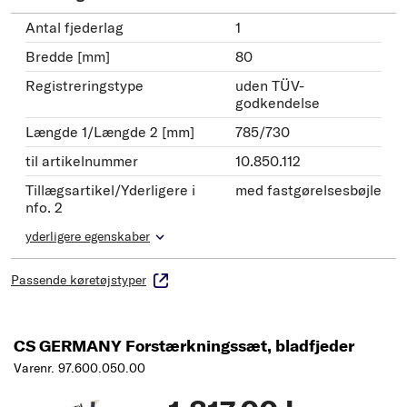
Antal fjederlag
1
Bredde [mm]
80
Registreringstype
uden TÜV-
godkendelse
Længde 1/Længde 2 [mm]
785/730
til artikelnummer
10.850.112
Tillægsartikel/Yderligere i
med fastgørelsesbøjle
nfo. 2
yderligere egenskaber
Passende køretøjstyper
CS GERMANY Forstærkningssæt, bladfjeder
Varenr. 97.600.050.00