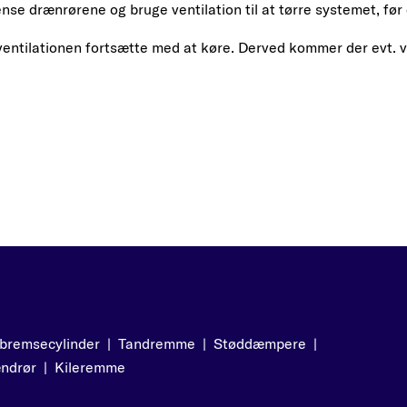
se drænrørene og bruge ventilation til at tørre systemet, før 
d ventilationen fortsætte med at køre. Derved kommer der evt. 
bremsecylinder
|
Tandremme
|
Støddæmpere
|
ndrør
|
Kileremme