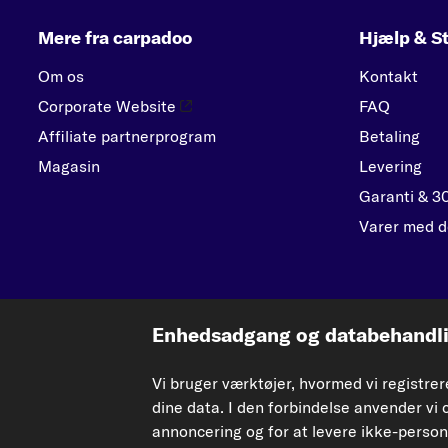
Mere fra carpadoo
Hjælp & St
Om os
Kontakt
Corporate Website
FAQ
Affiliate partnerprogram
Betaling
Magasin
Levering
Garanti & 3
Varer med d
Enhedsadgang og databehandlin
De data, der præsenteres her, især hele databasen, må ikke gengives. Gengivels
Vi bruger værktøjer, hvormed vi registre
Enhver uautoriseret brug af indhold udgør en krænkelse af ophavsretten og kan
dine data. I den forbindelse anvender vi 
annoncering og for at levere ikke-person
Tilbagekaldelse af aftalen