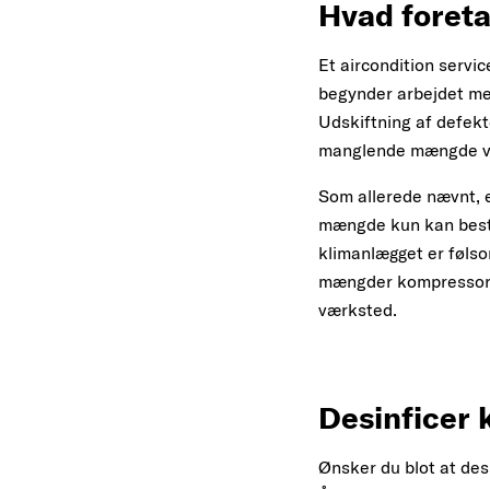
Hvad foreta
Et aircondition servi
begynder arbejdet med
Udskiftning af defekt
manglende mængde væs
Som allerede nævnt, e
mængde kun kan beste
klimanlægget er følso
mængder kompressoroli
værksted.
Desinficer
Ønsker du blot at des