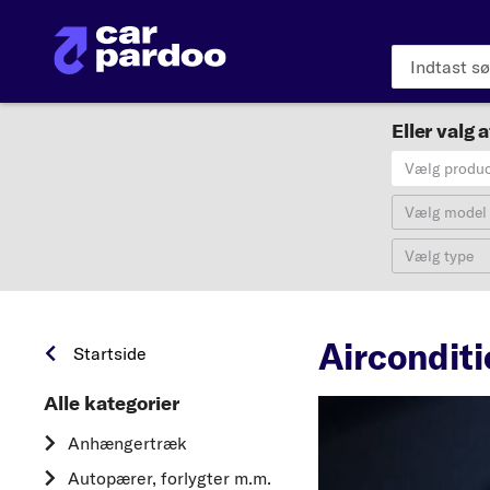
Eller valg a
Vælg produ
Vælg model
Vælg type
Airconditi
Startside
Alle kategorier
Anhængertræk
Autopærer, forlygter m.m.