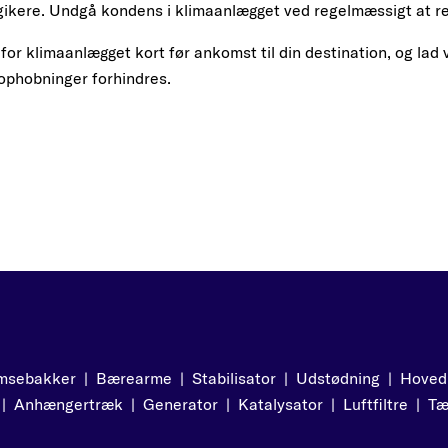
rgikere. Undgå kondens i klimaanlægget ved regelmæssigt at ren
 for klimaanlægget kort før ankomst til din destination, og la
-ophobninger forhindres.
msebakker
|
Bærearme
|
Stabilisator
|
Udstødning
|
Hoved
|
Anhængertræk
|
Generator
|
Katalysator
|
Luftfiltre
|
Tæ