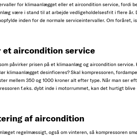
tervaller for klimaanlægget eller et aircondition service, ford
æg være i stand til at arbejde vedligeholdelsesfrit i flere år
opfylde inden for de normale serviceintervaller. Om foråret, i
 et aircondition service
, som påvirker prisen på et klimaanlæg og aircondition service
Bør klimaanlægget desinficeres? Skal kompressoren, fordampe
ster mellem 350 og 1000 kroner alt efter type. Når man ser efte
ssoren f.eks. dybt inde i motorrummet, kan det hurtigt blive 
tering af aircondition
nlæget regelmæssigt, også om vinteren, så kompressoren smør