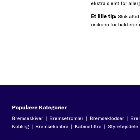
ekstra slemt for alle
Et lille tip:
Sluk altid
risikoen for bakterie
Populære Kategorier
Bremseskiver
|
Bremsetromler
|
Bremseklodser
|
Bre
Kobling
|
Bremsekalibre
|
Kabinefiltre
|
Styretøjsdele