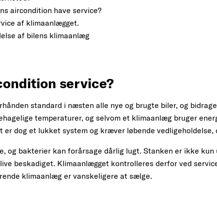
ens aircondition have service?
rvice af klimaanlægget.
ldelse af bilens klimaanlæg
condition service?
rhånden standard i næsten alle nye og brugte biler, og bidrage
gelige temperaturer, og selvom et klimaanlæg bruger energi, 
er dog et lukket system og kræver løbende vedligeholdelse, der
, og bakterier kan forårsage dårlig lugt. Stanken er ikke ku
ive beskadiget. Klimaanlægget kontrolleres derfor ved service
erende klimaanlæg er vanskeligere at sælge.