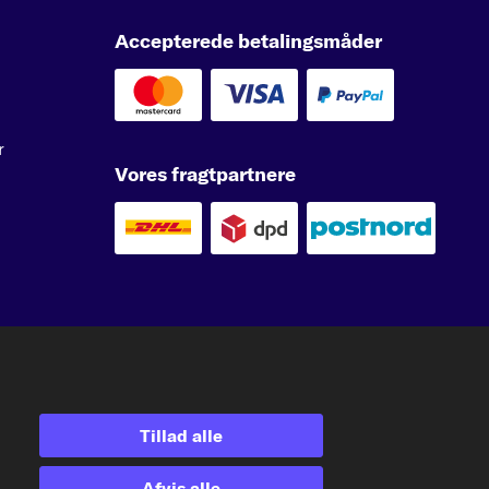
Accepterede betalingsmåder
r
Vores fragtpartnere
e
kfzteile24.at
carpardoo.nl
carpardoo.fr
er involvering af tredjeparter i sådanne aktiviteter er strengt forbudt.
Tillad alle
Afvis alle