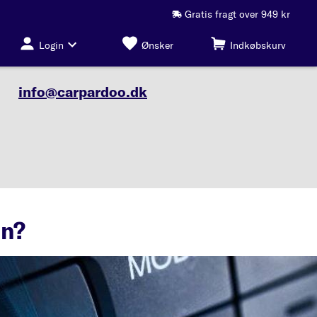
Gratis fragt over 949 kr
Login
Ønsker
Indkøbskurv
info@carpardoo.dk
an?