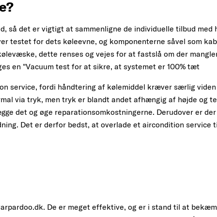
ce?
ed, så det er vigtigt at sammenligne de individuelle tilbud med
iver testet for dets køleevne, og komponenterne såvel som ka
levæske, dette renses og vejes for at fastslå om der mangler
s en "Vacuum test for at sikre, at systemet er 100% tæt
n service, fordi håndtering af kølemiddel kræver særlig viden
al via tryk, men tryk er blandt andet afhængig af højde og t
gge det og øge reparationsomkostningerne. Derudover er der ri
g. Det er derfor bedst, at overlade et aircondition service ti
rpardoo.dk. De er meget effektive, og er i stand til at bekæm