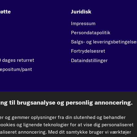
øtte
Juridisk
Impressum
Persondatapolitik
Salgs- og leveringsbetingelse
Fortrydelsesret
0 dages returret
Dataindstillinger
epositum/pant
kfzteile24.d
g til brugsanalyse og personlig annoncering.
e og distribution af data og database uden forudgående samtykke fra TecAlliance og/ell
rer og gemmer oplysninger fra din slutenhed og behandler
 resultere i retssager.
cookies og lignende teknologier for at vise dig personaliseret
aliseret annoncering. Med dit samtykke bruger vi værktøjer