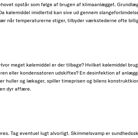
i behovet opstår som følge af brugen af klimaanlægget. Grundlæ
. Da kølemiddel imidlertid kan sive ud gennem slangeforbindelse
sær når temperaturerne stiger, tilbyder værkstederne ofte billi
. Hvor meget kølemiddel er der tilbage? Hvilket kølemiddel bru
ren eller kondensatoren udskiftes? En desinfektion af anlægg
r huller og lækager, spiller timeprisen og bilens konstruktkion
en dyr affære.
es. Tag eventuel lugt alvorligt. Skimmelsvamp er sundhedssk