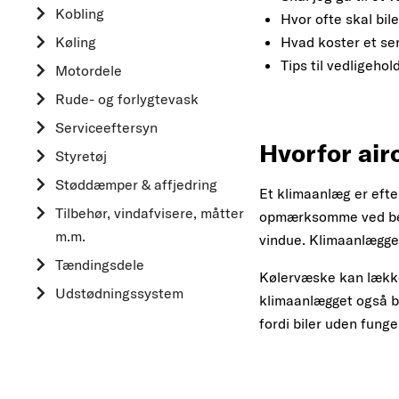
Kobling
Hvor ofte skal bil
Køling
Hvad koster et se
Tips til vedligeho
Motordele
Rude- og forlygtevask
Serviceeftersyn
Hvorfor air
Styretøj
Støddæmper & affjedring
Et klimaanlæg er efte
Tilbehør, vindafvisere, måtter
opmærksomme ved beha
m.m.
vindue. Klimaanlægget 
Tændingsdele
Kølervæske kan lække
Udstødningssystem
klimaanlægget også bl
fordi biler uden fung