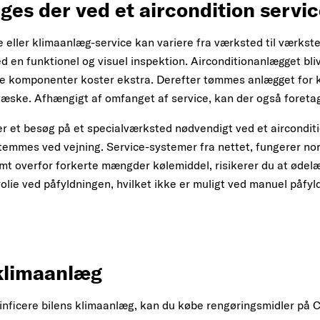
ges der ved et aircondition servi
ce eller klimaanlæg-service kan variere fra værksted til værkst
 en funktionel og visuel inspektion. Airconditionanlægget bl
e komponenter koster ekstra. Derefter tømmes anlægget for kø
ke. Afhængigt af omfanget af service, kan der også foretage
r et besøg på et specialværksted nødvendigt ved et airconditio
mmes ved vejning. Service-systemer fra nettet, fungerer norm
mt overfor forkerte mængder kølemiddel, risikerer du at ødelæ
e ved påfyldningen, hvilket ikke er muligt ved manuel påfyldnin
 klimaanlæg
inficere bilens klimaanlæg, kan du købe rengøringsmidler på Ca