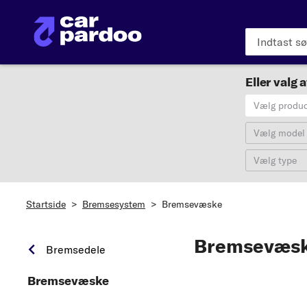
Eller valg a
Vælg produ
Vælg model
Vælg type
Startside
>
Bremsesystem
>
Bremsevæske
Bremsevæs
Bremsedele
Bremsevæske