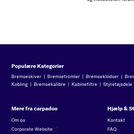
Populære Kategorier
Bremseskiver
|
Bremsetromler
|
Bremseklodser
|
Bre
Kobling
|
Bremsekalibre
|
Kabinefiltre
|
Styretøjsdele
Mere fra carpadoo
Hjælp & St
Om os
Kontakt
Corporate Website
FAQ