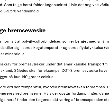
d. Som følge heraf falder kogepunktet. Hvis det angivne våd
d 3-3,5 % vandindhold.
tige bremsevæske
normalt af polyglycolforbindelser, som er beriget med små mæ
adskiller sig i deres kogetemperatur og deres flydetykkelse (
ler mineralolie.
krav for bremsevæsker under det amerikanske Transportmini
 Tyskland. Således skal for eksempel DOT-3 bremsevæske have 
gger på kun 140 grader celsius.
ndre ord den temperatur, hvorved bremsevæsken fordampes. D
genereres ved bremserne. Hvis der opstår fordampninger, dann
lge heraf finder den følgende aktivering af bremsepedalen ste