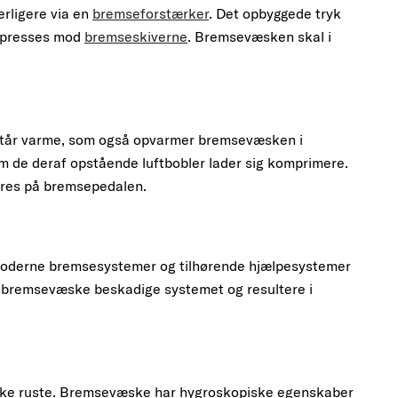
rligere via en
bremseforstærker
. Det opbyggede tryk
presses mod
bremseskiverne
. Bremsevæsken skal i
opstår varme, som også opvarmer bremsevæsken i
om de deraf opstående luftbobler lader sig komprimere.
t pres på bremsepedalen.
moderne bremsesystemer og tilhørende hjælpesystemer
 bremsevæske beskadige systemet og resultere i
ikke ruste. Bremsevæske har hygroskopiske egenskaber