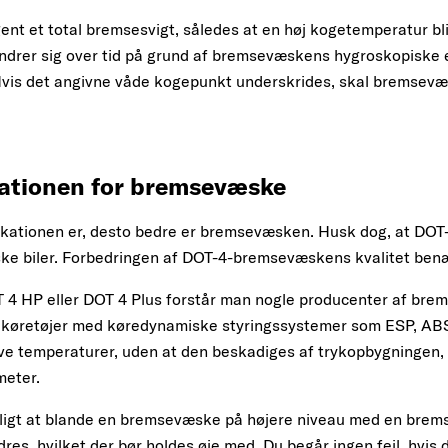
ent et total bremsesvigt, således at en høj kogetemperatur b
rer sig over tid på grund af bremsevæskens hygroskopiske ege
Hvis det angivne våde kogepunkt underskrides, skal bremsevæs
kationen for bremsevæske
fikationen er, desto bedre er bremsevæsken. Husk dog, at DO
ke biler. Forbedringen af DOT-4-bremsevæskens kvalitet be
 4 HP eller DOT 4 Plus forstår man nogle producenter af brem
r køretøjer med køredynamiske styringssystemer som ESP, ABS, A
ave temperaturer, uden at den beskadiges af trykopbygningen, 
meter.
muligt at blande en bremsevæske på højere niveau med en br
res, hvilket der bør holdes øje med. Du begår ingen fejl, hvis d