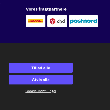
r
Vores fragtpartnere
e
kfzteile24.at
carpardoo.nl
carpardoo.fr
er involvering af tredjeparter i sådanne aktiviteter er strengt forbudt.
Tillad alle
Afvis alle
Cookie-indstillinger