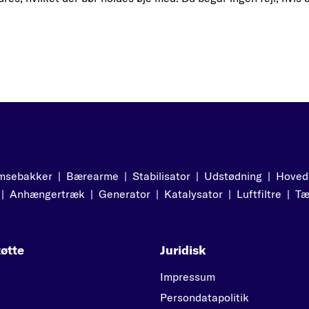
msebakker
|
Bærearme
|
Stabilisator
|
Udstødning
|
Hoved
|
Anhængertræk
|
Generator
|
Katalysator
|
Luftfiltre
|
Tæ
øtte
Juridisk
Impressum
Persondatapolitik