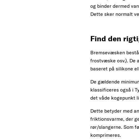
og binder dermed van
Dette sker normalt ve
Find den rig
Bremsevæsken består 
frostvæske osv.). De 
baseret på silikone el
De gældende minimums
klassificeres også i
det våde kogepunkt li
Dette betyder med a
friktionsvarme, der 
rør/slangerne. Som fø
komprimeres.