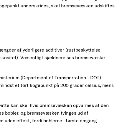
kogepunkt underskrides, skal bremsevæsken udskiftes.
ngder af yderligere additiver (rustbeskyttelse,
viskositet). Væsentligt sjældnere ses bremsevæske
sterium (Department of Transportation - DOT)
mindst et tørt kogepunkt på 205 grader celsius, mens
ette kan ske, hvis bremsevæsken opvarmes af den
es bobler, og bremsevæsken tvinges ud af
d uden effekt, fordi boblerne i første omgang