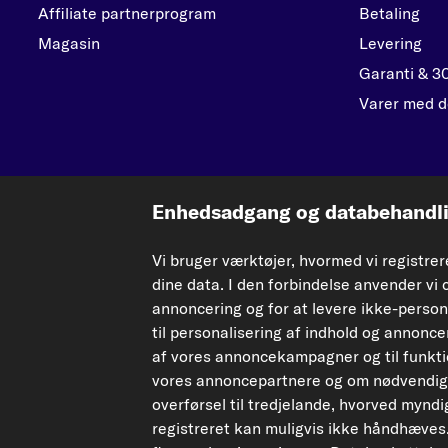
Affiliate partnerprogram
Betaling
Magasin
Levering
Garanti & 3
Varer med d
Enhedsadgang og databehandlin
De data, der præsenteres her, især hele databasen, må ikke gengives. Gengivels
Vi bruger værktøjer, hvormed vi registre
Enhver uautoriseret brug af indhold udgør en krænkelse af ophavsretten og kan
dine data. I den forbindelse anvender vi 
annoncering og for at levere ikke-person
Tilbagekaldelse af aftalen
til personalisering af indhold og annoncer
af vores annoncekampagner og til funktion
© 2026 carpardoo – Alle rettigheder forbeholdes.
vores annoncepartnere og om nødvendig
overførsel til tredjelande, hvorved mynd
¹"Gratis forsendelse" eller "uden forsendelsesomkostninger" svarer til, at ​​de
registreret kan muligvis ikke håndhæves.