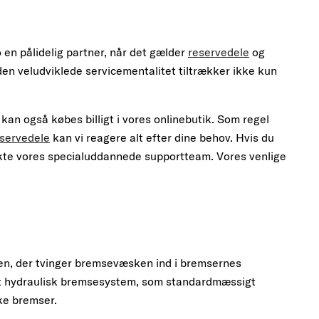
en pålidelig partner, når det gælder
reservedele
og
g den veludviklede servicementalitet tiltrækker ikke kun
n også købes billigt i vores onlinebutik. Som regel
servedele
kan vi reagere alt efter dine behov. Hvis du
akte vores specialuddannede supportteam. Vores venlige
en, der tvinger bremsevæsken ind i bremsernes
et hydraulisk bremsesystem, som standardmæssigt
ke bremser.