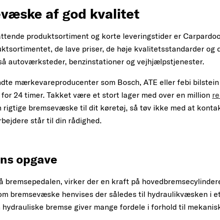
æske af god kvalitet
tende produktsortiment og korte leveringstider er Carpardoo 
oduktsortimentet, de lave priser, de høje kvalitetsstandarder o
å autoværksteder, benzinstationer og vejhjælpstjenester.
e mærkevareproducenter som Bosch, ATE eller febi bilstein ka
for 24 timer. Takket være et stort lager med over en million
re
rigtige bremsevæske til dit køretøj, så tøv ikke med at kont
jdere står til din rådighed.
ns opgave
på bremsepedalen, virker der en kraft på hovedbremsecylinder
om bremsevæske henvises der således til hydraulikvæsken i 
n hydrauliske bremse giver mange fordele i forhold til mekanis