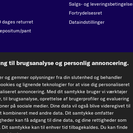
Salgs- og leveringsbetingelse
Fortrydelsesret
0 dages returret
Dataindstillinger
epositum/pant
kfzteile24.d
g til brugsanalyse og personlig annoncering.
e og distribution af data og database uden forudgående samtykke fra TecAlliance og/ell
rer og gemmer oplysninger fra din slutenhed og behandler
 resultere i retssager.
cookies og lignende teknologier for at vise dig personaliseret
aliseret annoncering. Med dit samtykke bruger vi værktøjer
, til brugsanalyse, oprettelse af brugerprofiler og evaluering
er på sociale medier. Dine data vil også blive videregivet til
t kombineret med andre data. Dit samtykke omfatter
igheder kan få adgang til dine data, og dine rettigheder som
t tyske forsendelsesgebyr på 6,90 € bortfalder.
 Dit samtykke kan til enhver tid tilbagekaldes. Du kan finde