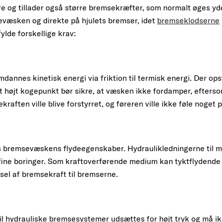
 og tillader også større bremsekræfter, som normalt øges yde
væsken og direkte på hjulets bremser, idet
bremseklodserne
ylde forskellige krav:
dannes kinetisk energi via friktion til termisk energi. Der 
t højt kogepunkt bør sikre, at væsken ikke fordamper, efters
raften ville blive forstyrret, og føreren ville ikke føle noge
 bremsevæskens flydeegenskaber. Hydraulikledningerne til 
fine boringer. Som kraftoverførende medium kan tyktflydende
rsel af bremsekraft til bremserne.
il hydrauliske bremsesystemer udsættes for højt tryk og må 