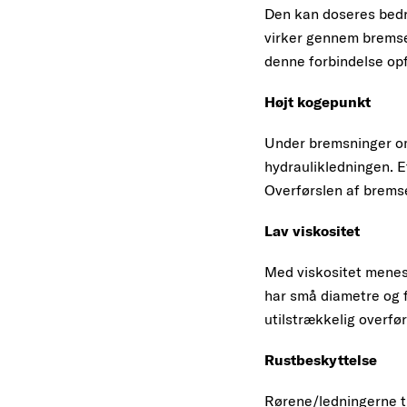
Den kan doseres bedre
virker gennem bremse
denne forbindelse opf
Højt kogepunkt
Under bremsninger om
hydraulikledningen. E
Overførslen af bremsek
Lav viskositet
Med viskositet menes
har små diametre og 
utilstrækkelig overfø
Rustbeskyttelse
Rørene/ledningerne t