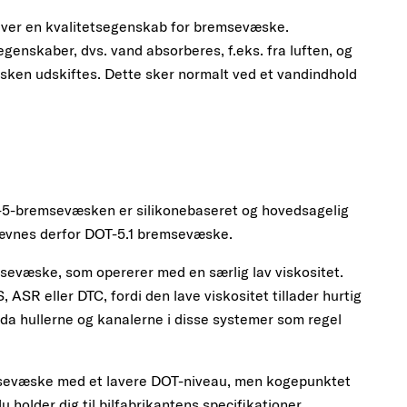
liver en kvalitetsegenskab for bremsevæske.
nskaber, dvs. vand absorberes, f.eks. fra luften, og
ken udskiftes. Dette sker normalt ved et vandindhold
T-5-bremsevæsken er silikonebaseret og hovedsagelig
nævnes derfor DOT-5.1 bremsevæske.
sevæske, som opererer med en særlig lav viskositet.
SR eller DTC, fordi den lave viskositet tillader hurtig
da hullerne og kanalerne i disse systemer som regel
emsevæske med et lavere DOT-niveau, men kogepunktet
u holder dig til bilfabrikantens specifikationer.