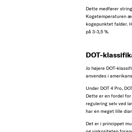
Dette medfører string
Kogetemperaturen ænd
kogepunktet falder. 
på 3-3,5 %.
DOT-klassifi
Jo højere DOT-klassi
anvendes i amerikans
Under DOT 4 Pro, DOT
Dette er en fordel fo
regulering selv ved l
har en meget lille dia
Det er i princippet 
og viskositeten forand