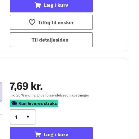
Læg i kurv
Tilføj til ønsker
Til detaljesiden
7,69 kr.
inkl 25 % moms,
plus forsendelsesomkostninger
Kan leveres straks
Læg i kurv