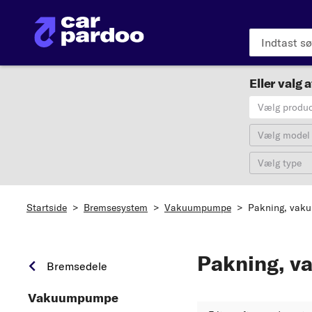
Eller valg a
Vælg produ
Vælg model
Vælg type
Startside
>
Bremsesystem
>
Vakuumpumpe
>
Pakning, va
Pakning, 
Bremsedele
Vakuumpumpe