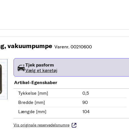
ng, vakuumpumpe
Varenr. 00210600
Tjek pasform
Vælg et køretøj
Artikel-Egenskaber
Tykkelse [mm]
0,5
Bredde [mm]
90
Længde [mm]
104
Vis originale reservedelsnumre