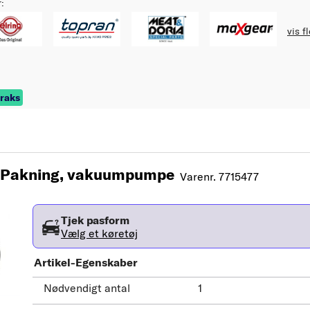
r:
vis f
traks
 Pakning, vakuumpumpe
Varenr. 7715477
Tjek pasform
Vælg et køretøj
Artikel-Egenskaber
Nødvendigt antal
1