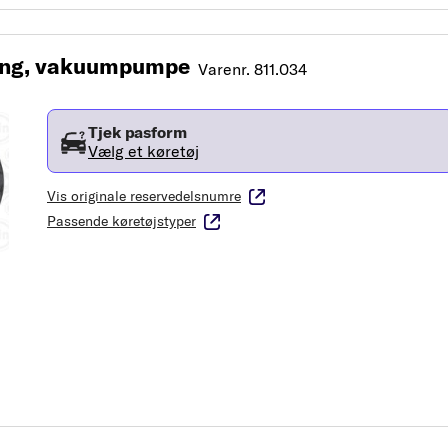
ing, vakuumpumpe
Varenr. 811.034
Tjek pasform
Vælg et køretøj
Vis originale reservedelsnumre
Passende køretøjstyper