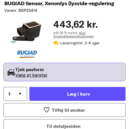
BUGIAD Sensor, Xenonlys (lysvide-regulering
Varenr. BSP25414
443,62 kr.
inkl 25 % moms,
plus
forsendelsesomkostninger
Leveringstid: 2-4 uger
Tjek pasform
Vælg et køretøj
Læg i kurv
Tilføj til ønsker
Til detaljesiden