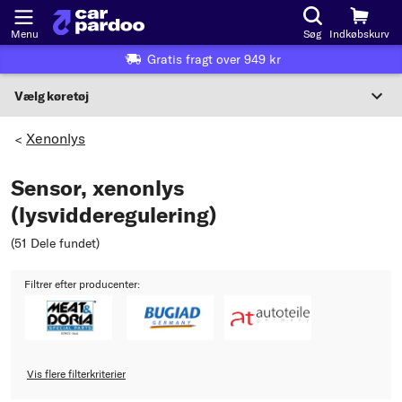
Menu
Søg
Indkøbskurv
Gratis fragt over 949 kr
Vælg køretøj
Eller valg af køretøj i henhold til kriterier:
Xenonlys
>
Vælg producent
Sensor, xenonlys
Vælg model
(lysvidderegulering)
(51 Dele fundet
Vælg type
)
Filtrer efter producenter:
Vis flere filterkriterier