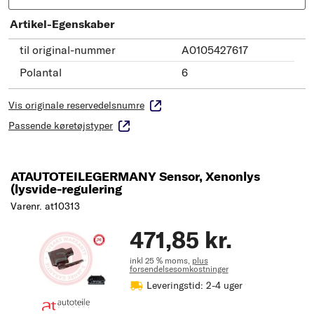
Artikel-Egenskaber
til original-nummer
A0105427617
Polantal
6
Vis originale reservedelsnumre
Passende køretøjstyper
ATAUTOTEILEGERMANY Sensor, Xenonlys
(lysvide-regulering
Varenr. at10313
471,85 kr.
inkl 25 % moms,
plus
forsendelsesomkostninger
Leveringstid: 2-4 uger