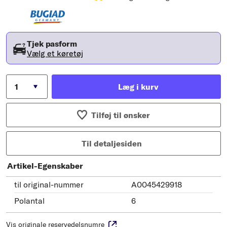
Tjek pasform
Vælg et køretøj
Læg i kurv
Tilføj til ønsker
Til detaljesiden
Artikel-Egenskaber
til original-nummer
A0045429918
Polantal
6
Vis originale reservedelsnumre