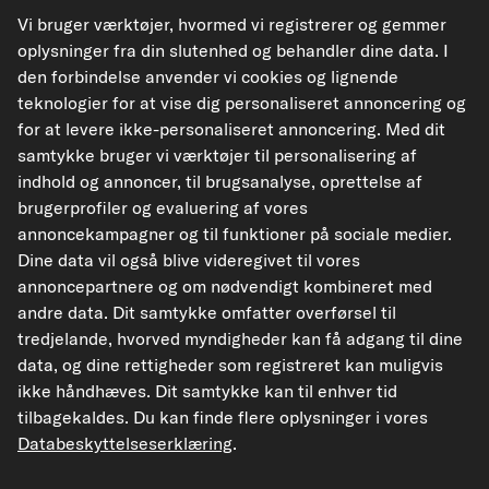
kfzteile24.de
kfzteile24.at
carpardoo.nl
Vi bruger værktøjer, hvormed vi registrerer og gemmer
oplysninger fra din slutenhed og behandler dine data. I
carpardoo.fr
den forbindelse anvender vi cookies og lignende
teknologier for at vise dig personaliseret annoncering og
for at levere ikke-personaliseret annoncering. Med dit
samtykke bruger vi værktøjer til personalisering af
De data, der præsenteres her, især hele databasen, må ikke gengives.
Gengivelse og distribution af data og database uden forudgående samtykke fra
indhold og annoncer, til brugsanalyse, oprettelse af
TecAlliance og/eller involvering af tredjeparter i sådanne aktiviteter er strengt
brugerprofiler og evaluering af vores
forbudt. Enhver uautoriseret brug af indhold udgør en krænkelse af
ophavsretten og kan resultere i retssager.
annoncekampagner og til funktioner på sociale medier.
Dine data vil også blive videregivet til vores
Tilbagekaldelse af aftalen
annoncepartnere og om nødvendigt kombineret med
andre data. Dit samtykke omfatter overførsel til
tredjelande, hvorved myndigheder kan få adgang til dine
© 2026 carpardoo – Alle rettigheder forbeholdes.
data, og dine rettigheder som registreret kan muligvis
ikke håndhæves. Dit samtykke kan til enhver tid
tilbagekaldes. Du kan finde flere oplysninger i vores
Databeskyttelseserklæring
.
¹"Gratis forsendelse" eller "uden forsendelsesomkostninger" svarer til, at ​​det
tyske forsendelsesgebyr på 6,90 € bortfalder.