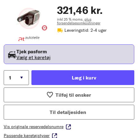
321,46 kr.
inkl 25 % moms,
plus
forsendelsesomkostninger
Leveringstid: 2-4 uger
Tjek pasform
Vælg et køretøj
Læg i kurv
Tilføj til ønsker
Til detaljesiden
Vis originale reservedelsnumre
Passende køretøjstyper