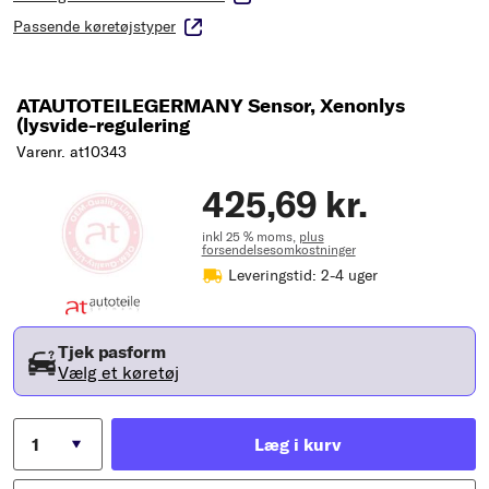
Passende køretøjstyper
ATAUTOTEILEGERMANY Sensor, Xenonlys
(lysvide-regulering
Varenr. at10343
425,69 kr.
inkl 25 % moms,
plus
forsendelsesomkostninger
Leveringstid: 2-4 uger
Tjek pasform
Vælg et køretøj
Læg i kurv