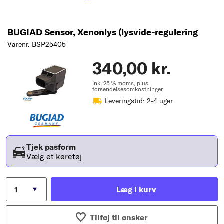
BUGIAD Sensor, Xenonlys (lysvide-regulering
Varenr. BSP25405
340,00 kr.
inkl 25 % moms,
plus
forsendelsesomkostninger
Leveringstid: 2-4 uger
Tjek pasform
Vælg et køretøj
Læg i kurv
Tilføj til ønsker