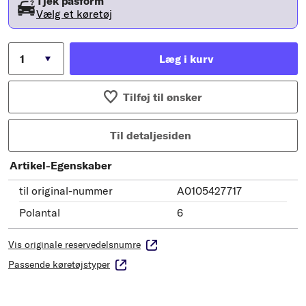
Tjek pasform
Vælg et køretøj
Læg i kurv
Tilføj til ønsker
Til detaljesiden
Artikel-Egenskaber
til original-nummer
A0105427717
Polantal
6
Vis originale reservedelsnumre
Passende køretøjstyper