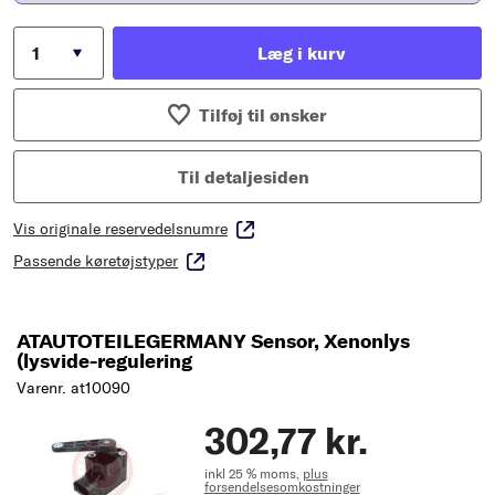
Læg i kurv
Tilføj til ønsker
Til detaljesiden
Vis originale reservedelsnumre
Passende køretøjstyper
ATAUTOTEILEGERMANY Sensor, Xenonlys
(lysvide-regulering
Varenr. at10090
302,77 kr.
inkl 25 % moms,
plus
forsendelsesomkostninger