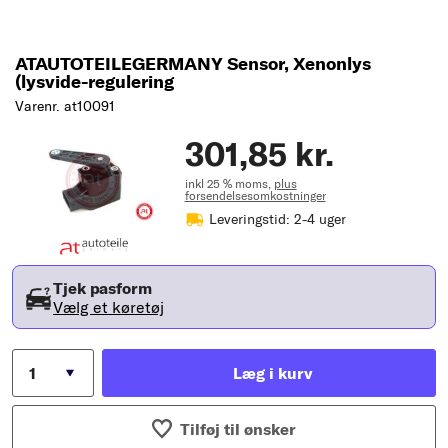
ATAUTOTEILEGERMANY Sensor, Xenonlys
(lysvide-regulering
Varenr. at10091
301,85 kr.
inkl 25 % moms,
plus
forsendelsesomkostninger
Leveringstid: 2-4 uger
Tjek pasform
Vælg et køretøj
Læg i kurv
Tilføj til ønsker