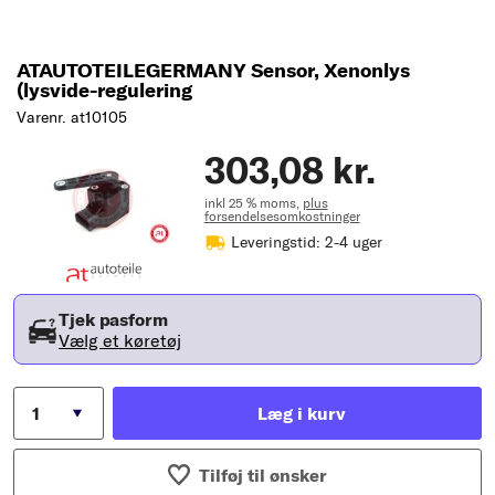
ATAUTOTEILEGERMANY Sensor, Xenonlys
(lysvide-regulering
Varenr. at10105
303,08 kr.
inkl 25 % moms,
plus
forsendelsesomkostninger
Leveringstid: 2-4 uger
Tjek pasform
Vælg et køretøj
Læg i kurv
Tilføj til ønsker