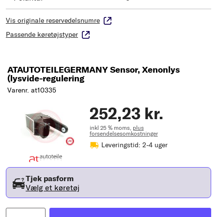
Vis originale reservedelsnumre
Passende køretøjstyper
ATAUTOTEILEGERMANY Sensor, Xenonlys
(lysvide-regulering
Varenr. at10335
252,23 kr.
inkl 25 % moms,
plus
forsendelsesomkostninger
Leveringstid: 2-4 uger
Tjek pasform
Vælg et køretøj