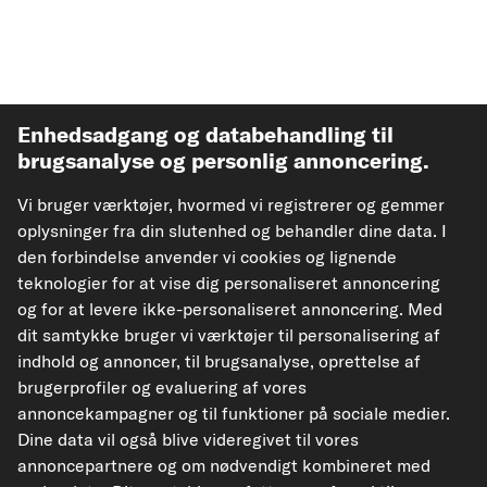
Enhedsadgang og databehandling til
brugsanalyse og personlig annoncering.
Populære Kategorier
Vi bruger værktøjer, hvormed vi registrerer og gemmer
oplysninger fra din slutenhed og behandler dine data. I
Mere fra carpadoo
den forbindelse anvender vi cookies og lignende
teknologier for at vise dig personaliseret annoncering
og for at levere ikke-personaliseret annoncering. Med
Hjælp & Støtte
dit samtykke bruger vi værktøjer til personalisering af
indhold og annoncer, til brugsanalyse, oprettelse af
Juridisk
brugerprofiler og evaluering af vores
annoncekampagner og til funktioner på sociale medier.
Dine data vil også blive videregivet til vores
Accepterede betalingsmåder
annoncepartnere og om nødvendigt kombineret med