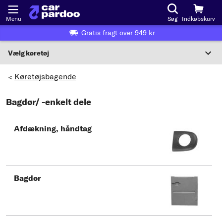
Menu
Søg
Indkøbskurv
Gratis fragt over 949 kr
Vælg køretøj
Eller valg af køretøj i henhold til kriterier:
Køretøjsbagende
>
Vælg producent
Bagdør/ -enkelt dele
Vælg model
Afdækning, håndtag
Vælg type
Bagdør