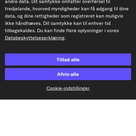
andre data. Dit samtykke omfatter overførsel til
tredjelande, hvorved myndigheder kan få adgang til dine
data, og dine rettigheder som registreret kan muligvis
ikke håndhæves. Dit samtykke kan til enhver tid
Vores fragtpartnere
tilbagekaldes. Du kan finde flere oplysninger i vores
Databeskyttelseserklæring
.
Tillad alle
kfzteile24.de
kfzteile24.at
carpardoo.nl
carpardoo.fr
Afvis alle
Cookie-indstillinger
De data, der præsenteres her, især hele databasen, må ikke gengives.
Gengivelse og distribution af data og database uden forudgående samtykke fra
TecAlliance og/eller involvering af tredjeparter i sådanne aktiviteter er strengt
forbudt. Enhver uautoriseret brug af indhold udgør en krænkelse af
ophavsretten og kan resultere i retssager.
Tilbagekaldelse af aftalen