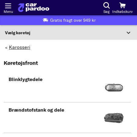
Menu
Søg
Indkøbskurv
Gratis fragt over 949 kr
Vælg køretøj
Eller valg af køretøj i henhold til kriterier:
Karosseri
>
Vælg producent
Køretøjsfront
Vælg model
Blinklygtedele
Vælg type
Brændstofstank og dele