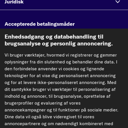
Juridisk
Accepterede betalingsmåder
Enhedsadgang og databehandling til
brugsanalyse og personlig annoncering.
Vores fragtpartnere
Vi bruger værktøjer, hvormed vi registrerer og gemmer
oplysninger fra din slutenhed og behandler dine data. I
den forbindelse anvender vi cookies og lignende
teknologier for at vise dig personaliseret annoncering
og for at levere ikke-personaliseret annoncering. Med
dit samtykke bruger vi værktøjer til personalisering af
kfzteile24.de
kfzteile24.at
carpardoo.nl
indhold og annoncer, til brugsanalyse, oprettelse af
carpardoo.fr
brugerprofiler og evaluering af vores
annoncekampagner og til funktioner på sociale medier.
Dine data vil også blive videregivet til vores
annoncepartnere og om nødvendigt kombineret med
De data, der præsenteres her, især hele databasen, må ikke gengives.