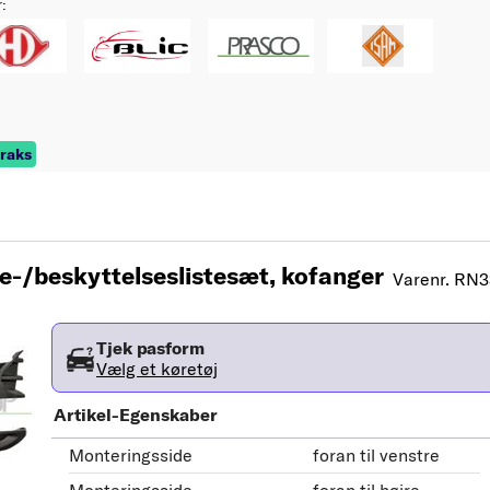
r:
traks
/beskyttelseslistesæt, kofanger
Varenr. RN
Tjek pasform
Vælg et køretøj
Artikel-Egenskaber
Monteringsside
foran til venstre