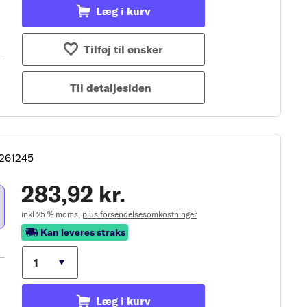
Læg i kurv
Tilføj til ønsker
Til detaljesiden
2261245
283,92 kr.
inkl 25 % moms,
plus forsendelsesomkostninger
Kan leveres straks
Læg i kurv