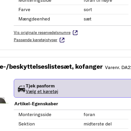
Monteringsside
foran til højre
Farve
sort
Mængdeenhed
sæt
Vis originale reservedelsnumre
Passende køretøjstyper
/beskyttelseslistesæt, kofanger
Varenr. DA
Tjek pasform
Vælg et køretøj
Artikel-Egenskaber
Monteringsside
foran
Sektion
midterste del