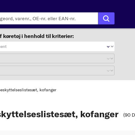
f køretøj i henhold til kriterier:
cent
beskyttelseslistesæt, kofanger
kyttelseslistesæt, kofanger
(90 D