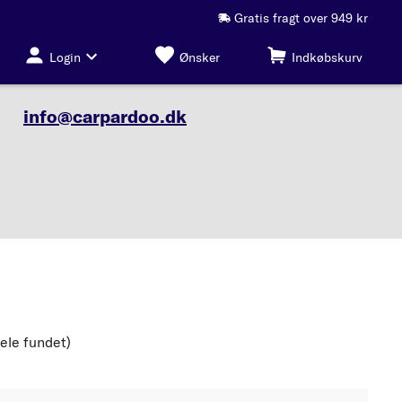
Gratis fragt over 949 kr
Login
Ønsker
Indkøbskurv
info@carpardoo.dk
ele fundet
)