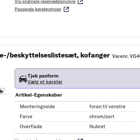
Vis originale reservedelsnumre
Passende køretøjstyper
/beskyttelseslistesæt, kofanger
Varenr. VG
Tjek pasform
Vælg et køretøj
Artikel-Egenskaber
Monteringsside
foran til venstre
Farve
chrom/sort
Overflade
Nubret