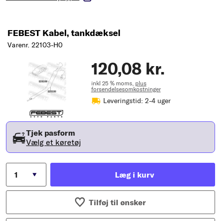
FEBEST Kabel, tankdæksel
Varenr. 22103-H0
120,08 kr.
inkl 25 % moms,
plus
forsendelsesomkostninger
Leveringstid: 2-4 uger
Tjek pasform
Vælg et køretøj
Læg i kurv
Tilføj til ønsker