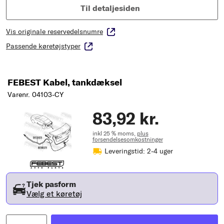
Til detaljesiden
Vis originale reservedelsnumre
Passende køretøjstyper
FEBEST Kabel, tankdæksel
Varenr. 04103-CY
83,92 kr.
inkl 25 % moms,
plus
forsendelsesomkostninger
Leveringstid: 2-4 uger
Tjek pasform
Vælg et køretøj