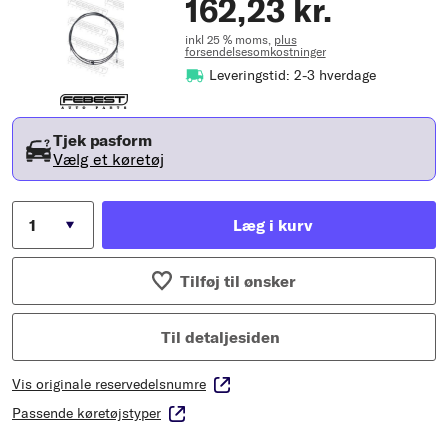
162,23 kr.
inkl 25 % moms,
plus
forsendelsesomkostninger
Leveringstid: 2-3 hverdage
Tjek pasform
Vælg et køretøj
Læg i kurv
Tilføj til ønsker
Til detaljesiden
Vis originale reservedelsnumre
Passende køretøjstyper