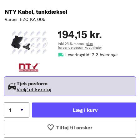
NTY Kabel, tankdæksel
Varenr. EZC-KA-005
194,15 kr.
inkl 25 % moms,
plus
forsendelsesomkostninger
Leveringstid: 2-3 hverdage
Tjek pasform
Vælg et køretøj
Læg i kurv
Tilføj til ønsker