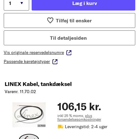
Læg i kurv
Tilføj til ønsker
Til detaljesiden
Vis originale reservedelsnumre
Passende køretøjstyper
LINEX Kabel, tankdæksel
Varenr. 11.70.02
106,15 kr.
inkl 25 % moms,
plus
forsendelsesomkostninger
Leveringstid: 2-4 uger