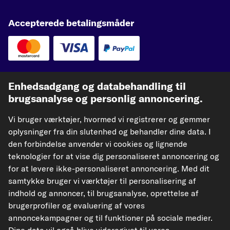
Accepterede betalingsmåder
Vores fragtpartnere
Enhedsadgang og databehandling til
brugsanalyse og personlig annoncering.
Vi bruger værktøjer, hvormed vi registrerer og gemmer
oplysninger fra din slutenhed og behandler dine data. I
kfzteile24.de
kfzteile24.at
carpardoo.nl
den forbindelse anvender vi cookies og lignende
teknologier for at vise dig personaliseret annoncering og
carpardoo.fr
for at levere ikke-personaliseret annoncering. Med dit
samtykke bruger vi værktøjer til personalisering af
indhold og annoncer, til brugsanalyse, oprettelse af
brugerprofiler og evaluering af vores
De data, der præsenteres her, især hele databasen, må ikke gengives.
Gengivelse og distribution af data og database uden forudgående samtykke fra
annoncekampagner og til funktioner på sociale medier.
TecAlliance og/eller involvering af tredjeparter i sådanne aktiviteter er strengt
forbudt. Enhver uautoriseret brug af indhold udgør en krænkelse af