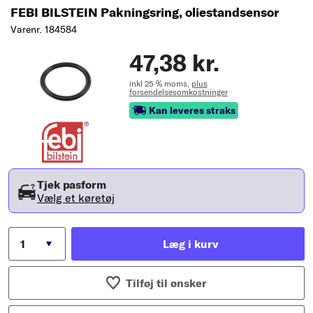
FEBI BILSTEIN Pakningsring, oliestandsensor
Varenr. 184584
47,38 kr.
inkl 25 % moms,
plus
forsendelsesomkostninger
Kan leveres straks
Tjek pasform
Vælg et køretøj
Læg i kurv
Tilføj til ønsker