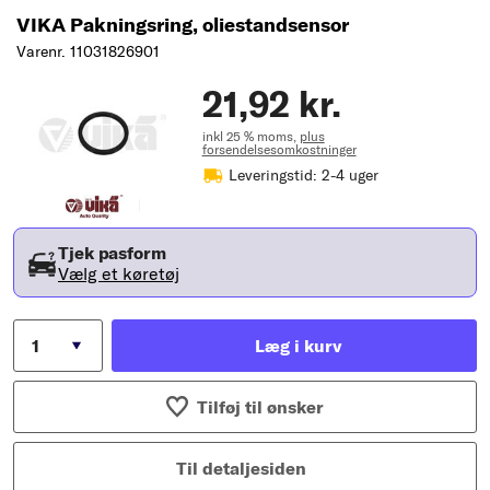
VIKA Pakningsring, oliestandsensor
Varenr. 11031826901
21,92 kr.
inkl 25 % moms,
plus
forsendelsesomkostninger
Leveringstid: 2-4 uger
Tjek pasform
Vælg et køretøj
Læg i kurv
Tilføj til ønsker
Til detaljesiden