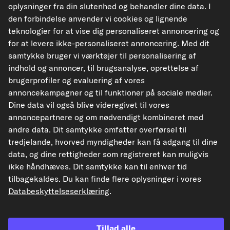
oplysninger fra din slutenhed og behandler dine data. I
inkl 25 % moms,
plus
forsendelsesomkostninger
den forbindelse anvender vi cookies og lignende
Leveringstid: 2-4 uger
teknologier for at vise dig personaliseret annoncering og
for at levere ikke-personaliseret annoncering. Med dit
samtykke bruger vi værktøjer til personalisering af
Tjek pasform
indhold og annoncer, til brugsanalyse, oprettelse af
Vælg et køretøj
brugerprofiler og evaluering af vores
annoncekampagner og til funktioner på sociale medier.
Dine data vil også blive videregivet til vores
Læg i kurv
annoncepartnere og om nødvendigt kombineret med
andre data. Dit samtykke omfatter overførsel til
Tilføj til ønsker
tredjelande, hvorved myndigheder kan få adgang til dine
data, og dine rettigheder som registreret kan muligvis
Til detaljesiden
ikke håndhæves. Dit samtykke kan til enhver tid
tilbagekaldes. Du kan finde flere oplysninger i vores
Vis originale reservedelsnumre
Databeskyttelseserklæring
.
Passende køretøjstyper
Tillad alle