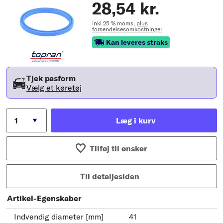
28,54 kr.
inkl 25 % moms,
plus
forsendelsesomkostninger
Kan leveres straks
Tjek pasform
Vælg et køretøj
Læg i kurv
Tilføj til ønsker
Til detaljesiden
Artikel-Egenskaber
Indvendig diameter [mm]
41