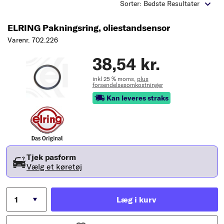
Sorter: Bedste Resultater
ELRING Pakningsring, oliestandsensor
Varenr. 702.226
38,54 kr.
inkl 25 % moms,
plus
forsendelsesomkostninger
Kan leveres straks
Tjek pasform
Vælg et køretøj
Læg i kurv