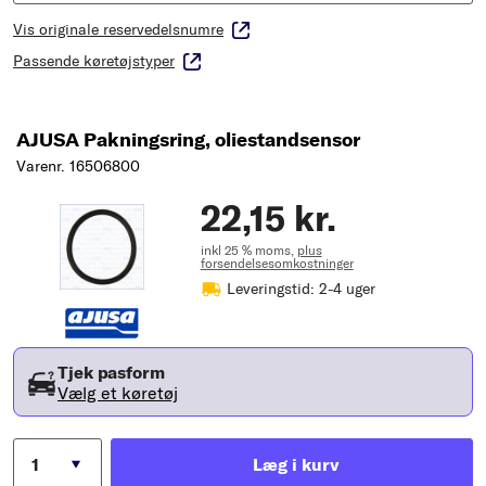
Vis originale reservedelsnumre
Passende køretøjstyper
AJUSA Pakningsring, oliestandsensor
Varenr. 16506800
22,15 kr.
inkl 25 % moms,
plus
forsendelsesomkostninger
Leveringstid: 2-4 uger
Tjek pasform
Vælg et køretøj
Læg i kurv