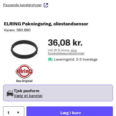
Passende køretøjstyper
ELRING Pakningsring, oliestandsensor
Varenr. 560.690
36,08 kr.
inkl 25 % moms,
plus
forsendelsesomkostninger
Leveringstid: 2-3 hverdage
Tjek pasform
Vælg et køretøj
Læg i kurv