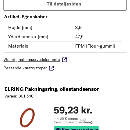
Til detaljesiden
Artikel-Egenskaber
Højde [mm]
3,9
Yderdiameter [mm]
47,5
Materiale
FPM (Flour-gummi)
Vis originale reservedelsnumre
Passende køretøjstyper
ELRING Pakningsring, oliestandsensor
Varenr. 301.540
59,23 kr.
inkl 25 % moms,
plus
forsendelsesomkostninger
Kan leveres straks