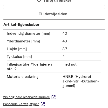
Tilføj til ønsker
Til detaljesiden
Artikel-Egenskaber
Indvendig diameter [mm]
40
Yderdiameter [mm]
48
Højde [mm]
3,7
Tykkelse [mm]
4
Tillægsartikel/Yderligere i
med not
nfo. 2
Materiale pakning
HNBR (Hydreret
akryl-nitril-butadien-
gummi)
Vis originale reservedelsnumre
Passende køretøjstyper