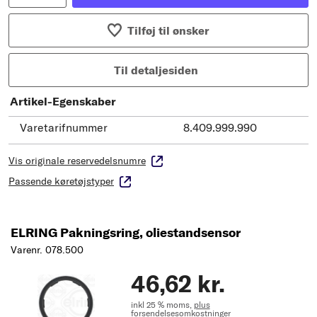
Tilføj til ønsker
Til detaljesiden
Artikel-Egenskaber
Varetarifnummer
8.409.999.990
Vis originale reservedelsnumre
Passende køretøjstyper
ELRING Pakningsring, oliestandsensor
Varenr. 078.500
46,62 kr.
inkl 25 % moms,
plus
forsendelsesomkostninger