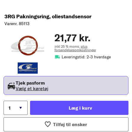
3RG Pakningsring, oliestandsensor
Varenr. 85113
21,77 kr.
inkl 25 % moms,
plus
forsendelsesomkostninger
Leveringstid: 2-3 hverdage
Tjek pasform
Vælg et køretøj
Læg i kurv
Tilføj til ønsker