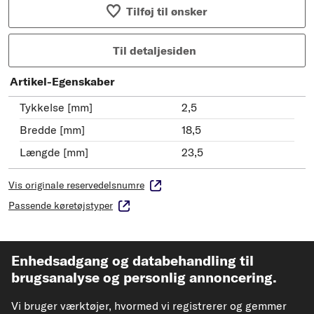
Tilføj til ønsker
Til detaljesiden
Artikel-Egenskaber
Tykkelse [mm]
2,5
Bredde [mm]
18,5
Længde [mm]
23,5
Vis originale reservedelsnumre
Passende køretøjstyper
PAYEN Pakningsring, oliestandsensor
Enhedsadgang og databehandling til
Varenr. KF0016
brugsanalyse og personlig annoncering.
27,46 kr.
Vi bruger værktøjer, hvormed vi registrerer og gemmer