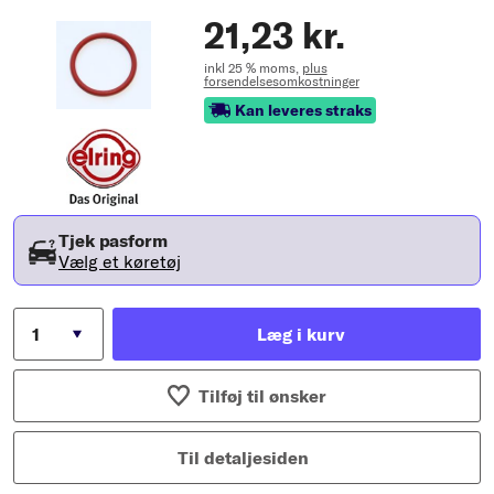
21,23 kr.
inkl 25 % moms,
plus
forsendelsesomkostninger
Kan leveres straks
Tjek pasform
Vælg et køretøj
Læg i kurv
Tilføj til ønsker
Til detaljesiden