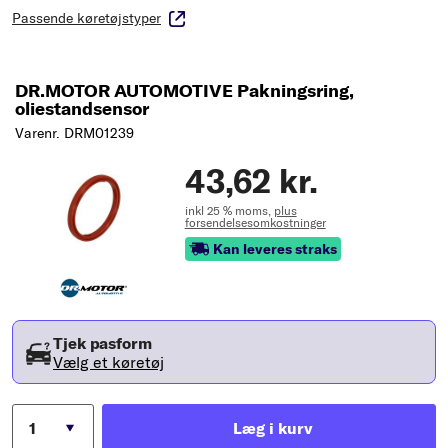
Passende køretøjstyper
DR.MOTOR AUTOMOTIVE Pakningsring,
oliestandsensor
Varenr. DRM01239
43,62 kr.
inkl 25 % moms,
plus
forsendelsesomkostninger
Kan leveres straks
Tjek pasform
Vælg et køretøj
Læg i kurv