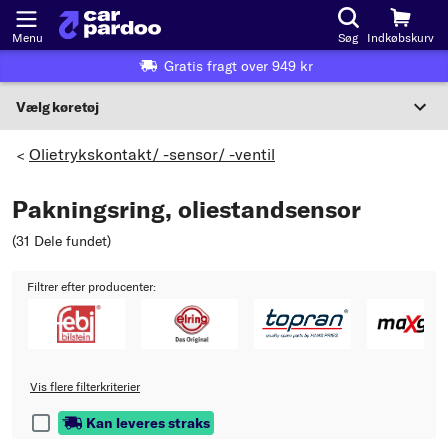
Menu
Søg
Indkøbskurv
Gratis fragt over 949 kr
Vælg køretøj
Eller valg af køretøj i henhold til kriterier:
Olietrykskontakt/ -sensor/ -ventil
>
Vælg producent
Pakningsring, oliestandsensor
Vælg model
(31 Dele fundet
)
Vælg type
Filtrer efter producenter:
Vis flere filterkriterier
Kan leveres straks