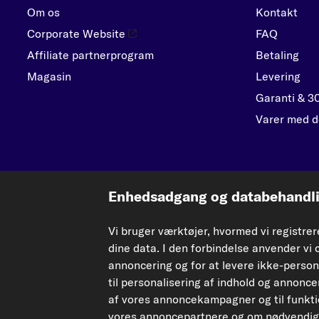
Om os
Kontakt
Corporate Website
FAQ
Affiliate partnerprogram
Betaling
Magasin
Levering
Garanti & 3
Varer med d
Enhedsadgang og databehandlin
De data, der præsenteres her, især hele databasen, må ikke gengives. Gengivels
Vi bruger værktøjer, hvormed vi registre
Enhver uautoriseret brug af indhold udgør en krænkelse af ophavsretten og kan
dine data. I den forbindelse anvender vi 
annoncering og for at levere ikke-person
Tilbagekaldelse af aftalen
til personalisering af indhold og annoncer
af vores annoncekampagner og til funktion
© 2026 carpardoo – Alle rettigheder forbeholdes.
vores annoncepartnere og om nødvendig