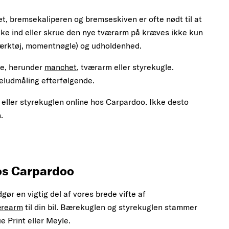
t, bremsekaliperen og bremseskiven er ofte nødt til at
ykke ind eller skrue den nye tværarm på kræves ikke kun
værktøj, momentnøgle) og udholdenhed.
le, herunder
manchet
, tværarm eller styrekugle.
eludmåling efterfølgende.
eller styrekuglen online hos Carpardoo. Ikke desto
.
hos Carpardoo
gør en vigtig del af vores brede vifte af
rearm
til din bil. Bærekuglen og styrekuglen stammer
 Print eller Meyle.