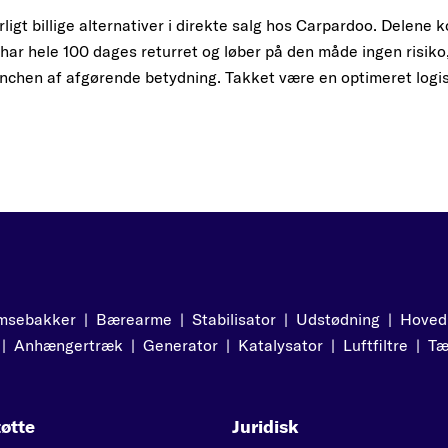
igt billige alternativer i direkte salg hos Carpardoo. Delene k
 har hele 100 dages returret og løber på den måde ingen risiko,
ranchen af afgørende betydning. Takket være en optimeret logis
msebakker
|
Bærearme
|
Stabilisator
|
Udstødning
|
Hoved
|
Anhængertræk
|
Generator
|
Katalysator
|
Luftfiltre
|
Tæ
øtte
Juridisk