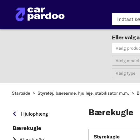
Eller valg a
Vælg produ
Vælg model
Vælg type
Startside
>
Styretøj, bærearme, hjulleje, stabilisator m.m.
>
B
Bærekugle
Hjulophæng
Bærekugle
Styrekugle
Styrekugle