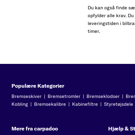
Du kan også finde særl
opfylder alle krav. Du
leveringstiden i bilb
timer.
Populære Kategorier
Bremseskiver
|
Bremsetromler
|
Bremseklodser
|
Bre
Kobling
|
Bremsekalibre
|
Kabinefiltre
|
Styretøjsdele
Mere fra carpadoo
Hjælp & St