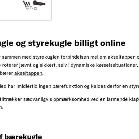
le og styrekugle billigt online
er sammen med
styrekuglen
forbindelsen mellem akseltappen 
ne roterer jævnt og sikkert, selv i dynamiske kørselssituation
 bærer
akseltappen
.
led har imidlertid ingen bærefunktion og kaldes derfor en styr
tiltrækker sædvanligvis opmærksomhed ved en larmende klaprel
n.
af bærekugle