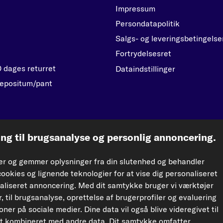
Impressum
Persondatapolitik
Salgs- og leveringsbetingelse
Fortrydelsesret
0 dages returret
Dataindstillinger
epositum/pant
kfzteile24.d
g til brugsanalyse og personlig annoncering.
e og distribution af data og database uden forudgående samtykke fra TecAlliance og/ell
rer og gemmer oplysninger fra din slutenhed og behandler
 resultere i retssager.
cookies og lignende teknologier for at vise dig personaliseret
aliseret annoncering. Med dit samtykke bruger vi værktøjer
, til brugsanalyse, oprettelse af brugerprofiler og evaluering
er på sociale medier. Dine data vil også blive videregivet til
t kombineret med andre data. Dit samtykke omfatter