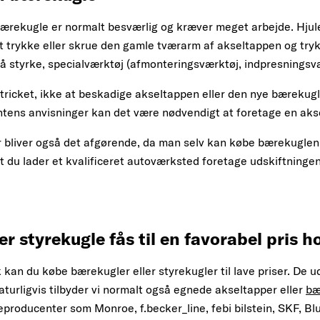
ærekugle er normalt besværlig og kræver meget arbejde. Hjule
 at trykke eller skrue den gamle tværarm af akseltappen og tr
å styrke, specialværktøj (afmonteringsværktøj, indpresnings
tricket, ikke at beskadige akseltappen eller den nye bærekug
tens anvisninger kan det være nødvendigt at foretage en aks
 bliver også det afgørende, da man selv kan købe bærekuglen 
at du lader et kvalificeret autoværksted foretage udskiftningen
er styrekugle fås til en favorabel pris 
kan du købe bærekugler eller styrekugler til lave priser. De ud
urligvis tilbyder vi normalt også egnede akseltapper eller
bæ
roducenter som Monroe, f.becker_line, febi bilstein, SKF, Blue