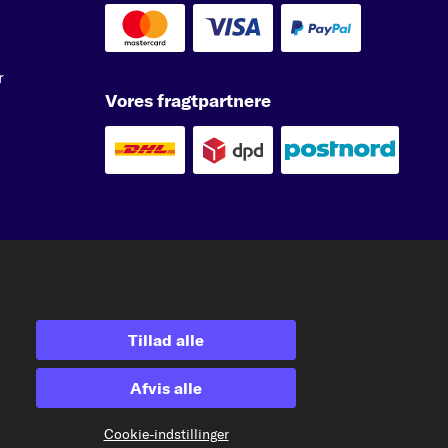
r
Vores fragtpartnere
e
kfzteile24.at
carpardoo.nl
carpardoo.fr
er involvering af tredjeparter i sådanne aktiviteter er strengt forbudt.
Tillad alle
Afvis alle
Cookie-indstillinger