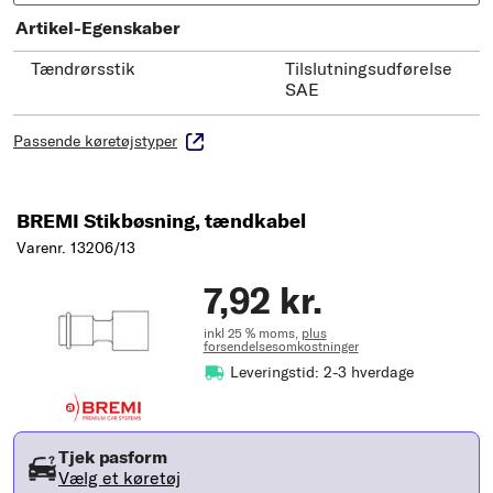
Artikel-Egenskaber
Tændrørsstik
Tilslutningsudførelse
SAE
Passende køretøjstyper
BREMI Stikbøsning, tændkabel
Varenr. 13206/13
7,92 kr.
inkl 25 % moms,
plus
forsendelsesomkostninger
Leveringstid: 2-3 hverdage
Tjek pasform
Vælg et køretøj