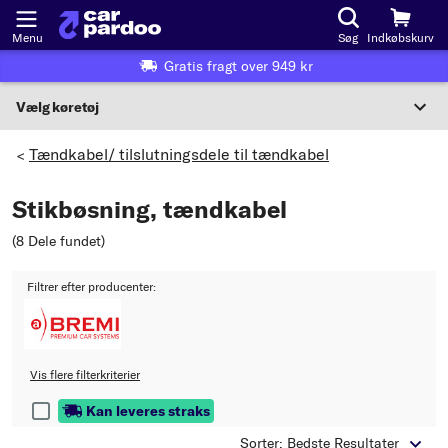
Menu
Søg
Indkøbskurv
Gratis fragt over 949 kr
Vælg køretøj
Eller valg af køretøj i henhold til kriterier:
Tændkabel/ tilslutningsdele til tændkabel
>
Vælg producent
Stikbøsning, tændkabel
Vælg model
(8 Dele fundet
)
Vælg type
Filtrer efter producenter:
Vis flere filterkriterier
Kan leveres straks
Sorter: Bedste Resultater