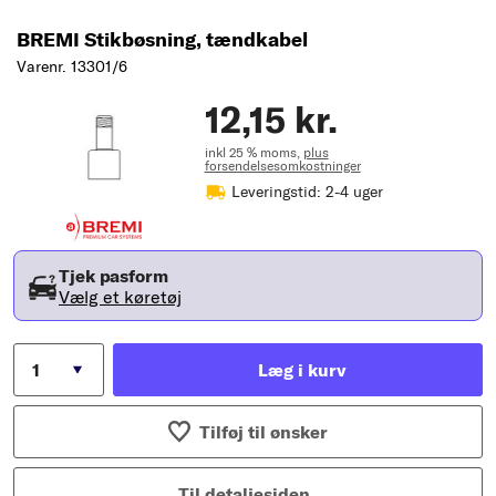
BREMI Stikbøsning, tændkabel
Varenr. 13301/6
12,15 kr.
inkl 25 % moms,
plus
forsendelsesomkostninger
Leveringstid: 2-4 uger
Tjek pasform
Vælg et køretøj
Læg i kurv
Tilføj til ønsker
Til detaljesiden