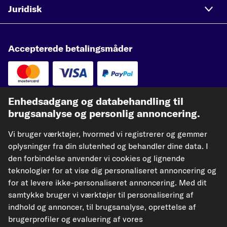
Juridisk
Accepterede betalingsmåder
Enhedsadgang og databehandling til
Vores fragtpartnere
brugsanalyse og personlig annoncering.
Vi bruger værktøjer, hvormed vi registrerer og gemmer
oplysninger fra din slutenhed og behandler dine data. I
den forbindelse anvender vi cookies og lignende
kfzteile24.de
kfzteile24.at
carpardoo.nl
teknologier for at vise dig personaliseret annoncering og
carpardoo.fr
for at levere ikke-personaliseret annoncering. Med dit
samtykke bruger vi værktøjer til personalisering af
indhold og annoncer, til brugsanalyse, oprettelse af
brugerprofiler og evaluering af vores