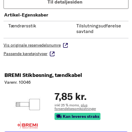
Til detaljesiden
Artikel-Egenskaber
Tændrørsstik
Tilslutningsudførelse
savtand
Vis originale reservedelsnumre
Passende køretøjstyper
BREMI Stikbøsning, tændkabel
Varenr. 10046
7,85 kr.
inkl 25 % moms,
plus
forsendelsesomkostninger
Kan leveres straks