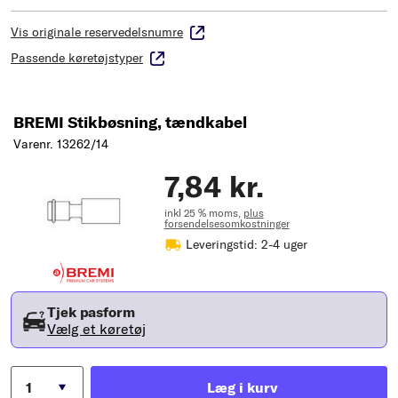
Vis originale reservedelsnumre
Passende køretøjstyper
BREMI Stikbøsning, tændkabel
Varenr. 13262/14
7,84 kr.
inkl 25 % moms,
plus
forsendelsesomkostninger
Leveringstid: 2-4 uger
Tjek pasform
Vælg et køretøj
Læg i kurv