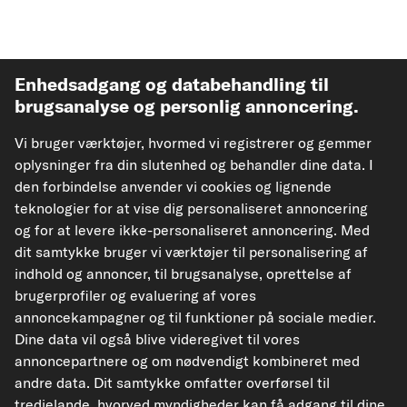
Enhedsadgang og databehandling til
brugsanalyse og personlig annoncering.
Vi bruger værktøjer, hvormed vi registrerer og gemmer
Populære Kategorier
oplysninger fra din slutenhed og behandler dine data. I
den forbindelse anvender vi cookies og lignende
Mere fra carpadoo
teknologier for at vise dig personaliseret annoncering
og for at levere ikke-personaliseret annoncering. Med
Hjælp & Støtte
dit samtykke bruger vi værktøjer til personalisering af
indhold og annoncer, til brugsanalyse, oprettelse af
brugerprofiler og evaluering af vores
Juridisk
annoncekampagner og til funktioner på sociale medier.
Dine data vil også blive videregivet til vores
annoncepartnere og om nødvendigt kombineret med
Accepterede betalingsmåder
andre data. Dit samtykke omfatter overførsel til
tredjelande, hvorved myndigheder kan få adgang til dine