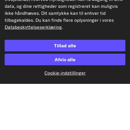
data, og dine rettigheder som registreret kan muligvis
ikke håndhæves. Dit samtykke kan til enhver tid
Vores fragtpartnere
tilbagekaldes. Du kan finde flere oplysninger i vores
Databeskyttelseserklæring
.
Tillad alle
kfzteile24.de
kfzteile24.at
carpardoo.nl
Afvis alle
carpardoo.fr
Cookie-indstillinger
De data, der præsenteres her, især hele databasen, må ikke gengives.
Gengivelse og distribution af data og database uden forudgående samtykke fra
TecAlliance og/eller involvering af tredjeparter i sådanne aktiviteter er strengt
forbudt. Enhver uautoriseret brug af indhold udgør en krænkelse af
ophavsretten og kan resultere i retssager.
Tilbagekaldelse af aftalen