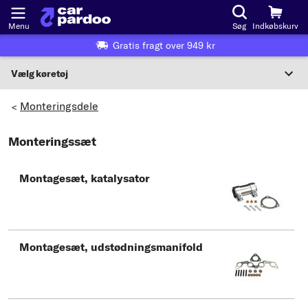
Menu
Søg
Indkøbskurv
Gratis fragt over 949 kr
Vælg køretøj
Eller valg af køretøj i henhold til kriterier:
Monteringsdele
>
Vælg producent
Monteringssæt
Vælg model
Montagesæt, katalysator
Vælg type
Montagesæt, udstødningsmanifold