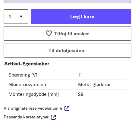
Læg i kurv
Tilføj til ønsker
Til detaljesiden
Artikel-Egenskaber
Spænding [V]
11
Gløderørsversion
Metal-gløderør
Monteringsdybde [mm]
29
Vis originale reservedelsnumre
Passende køretøjstyper