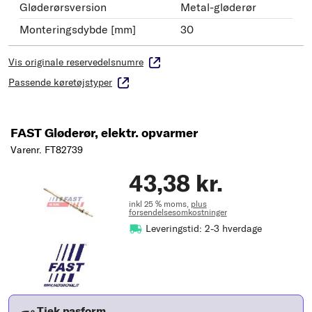
Gløderørsversion
Metal-gløderør
Monteringsdybde [mm]
30
Vis originale reservedelsnumre
Passende køretøjstyper
FAST Gløderør, elektr. opvarmer
Varenr. FT82739
43,38 kr.
inkl 25 % moms,
plus
forsendelsesomkostninger
Leveringstid: 2-3 hverdage
Tjek pasform