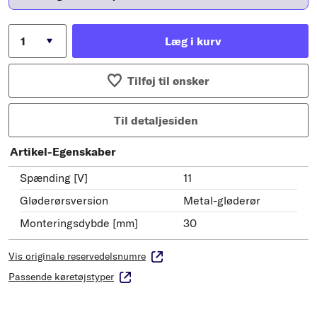
Læg i kurv
Tilføj til ønsker
Til detaljesiden
Artikel-Egenskaber
Spænding [V]
11
Gløderørsversion
Metal-gløderør
Monteringsdybde [mm]
30
Vis originale reservedelsnumre
Passende køretøjstyper