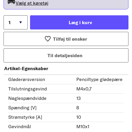
Vælg et køretøj
Læg i kurv
Tilføj til ønsker
Til detaljesiden
Artikel-Egenskaber
Gløderørsversion
Penciltype glødepære
Tilslutningsgevind
M4x0,7
Nøglespændvidde
13
Spænding [V]
8
Strømstyrke [A]
10
Gevindmål
M10x1