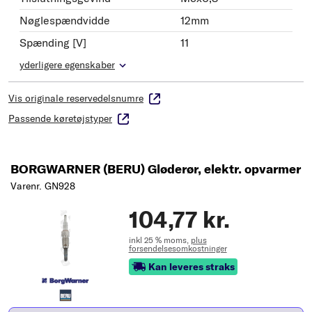
Nøglespændvidde
12mm
Spænding [V]
11
yderligere egenskaber
Vis originale reservedelsnumre
Passende køretøjstyper
BORGWARNER (BERU) Gløderør, elektr. opvarmer
Varenr. GN928
104,77 kr.
inkl 25 % moms,
plus
forsendelsesomkostninger
Kan leveres straks