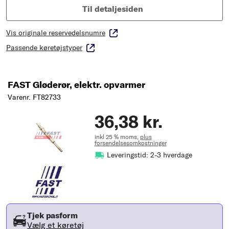
Til detaljesiden
Vis originale reservedelsnumre
Passende køretøjstyper
FAST Gløderør, elektr. opvarmer
Varenr. FT82733
36,38 kr.
inkl 25 % moms,
plus
forsendelsesomkostninger
Leveringstid: 2-3 hverdage
Tjek pasform
Vælg et køretøj