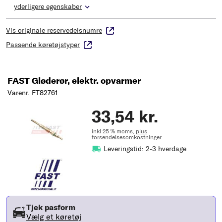
yderligere egenskaber
Vis originale reservedelsnumre
Passende køretøjstyper
FAST Gløderør, elektr. opvarmer
Varenr. FT82761
33,54 kr.
inkl 25 % moms,
plus
forsendelsesomkostninger
Leveringstid: 2-3 hverdage
Tjek pasform
Vælg et køretøj