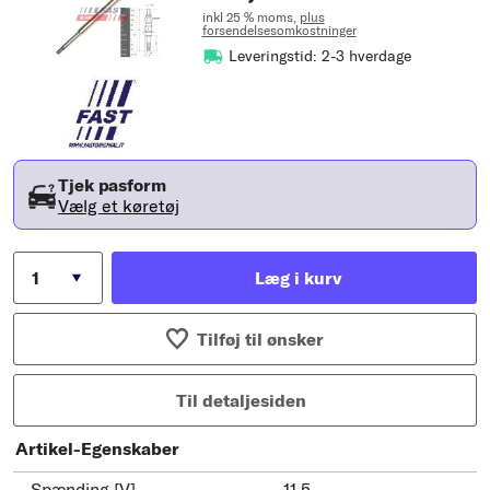
inkl 25 % moms,
plus
forsendelsesomkostninger
Leveringstid: 2-3 hverdage
Tjek pasform
Vælg et køretøj
Læg i kurv
Tilføj til ønsker
Til detaljesiden
Artikel-Egenskaber
Spænding [V]
11,5