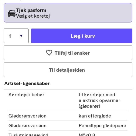
Tjek pasform
Vælg et køretøj
Læg i kurv
Tilføj til ønsker
Til detaljesiden
Artikel-Egenskaber
Køretøjstilbehør
til køretøjer med
elektrisk opvarmer
(gløderør)
Gløderørsversion
kan eftergløde
Gløderørsversion
Penciltype glødepære
Tilslutningsgevind
M5x0,8