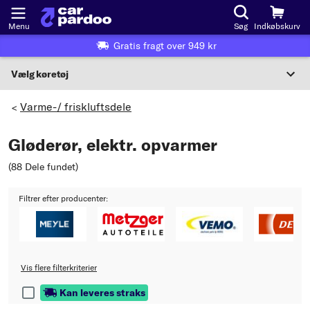
Menu
Søg
Indkøbskurv
Gratis fragt over 949 kr
Vælg køretøj
Eller valg af køretøj i henhold til kriterier:
Varme-/ friskluftsdele
>
Vælg producent
Gløderør, elektr. opvarmer
Vælg model
(88 Dele fundet
)
Vælg type
Filtrer efter producenter:
Vis flere filterkriterier
Kan leveres straks