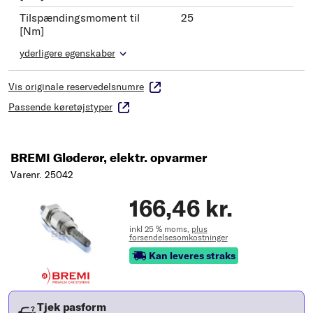
Tilspændingsmoment til
25
[Nm]
yderligere egenskaber
Vis originale reservedelsnumre
Passende køretøjstyper
BREMI Gløderør, elektr. opvarmer
Varenr. 25042
166,46 kr.
inkl 25 % moms,
plus
forsendelsesomkostninger
Kan leveres straks
Tjek pasform