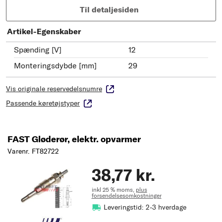
Til detaljesiden
Artikel-Egenskaber
Spænding [V]
12
Monteringsdybde [mm]
29
Vis originale reservedelsnumre
Passende køretøjstyper
FAST Gløderør, elektr. opvarmer
Varenr. FT82722
38,77 kr.
inkl 25 % moms,
plus
forsendelsesomkostninger
Leveringstid: 2-3 hverdage