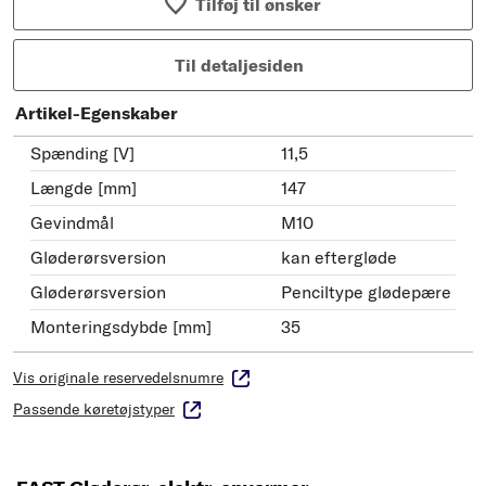
Tilføj til ønsker
Til detaljesiden
Artikel-Egenskaber
Spænding [V]
11,5
Længde [mm]
147
Gevindmål
M10
Gløderørsversion
kan eftergløde
Gløderørsversion
Penciltype glødepære
Monteringsdybde [mm]
35
Vis originale reservedelsnumre
Passende køretøjstyper