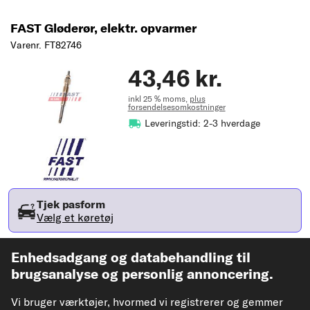
FAST Gløderør, elektr. opvarmer
Varenr. FT82746
43,46 kr.
inkl 25 % moms,
plus
forsendelsesomkostninger
Leveringstid: 2-3 hverdage
Tjek pasform
Vælg et køretøj
Enhedsadgang og databehandling til
Læg i kurv
brugsanalyse og personlig annoncering.
Vi bruger værktøjer, hvormed vi registrerer og gemmer
Tilføj til ønsker