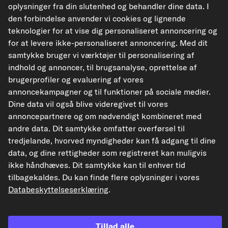
oplysninger fra din slutenhed og behandler dine data. I
den forbindelse anvender vi cookies og lignende
Til detaljesiden
teknologier for at vise dig personaliseret annoncering og
for at levere ikke-personaliseret annoncering. Med dit
Vis originale reservedelsnumre
samtykke bruger vi værktøjer til personalisering af
Passende køretøjstyper
indhold og annoncer, til brugsanalyse, oprettelse af
brugerprofiler og evaluering af vores
annoncekampagner og til funktioner på sociale medier.
FAST Gløderør, elektr. opvarmer
Dine data vil også blive videregivet til vores
Varenr. FT00425
annoncepartnere og om nødvendigt kombineret med
andre data. Dit samtykke omfatter overførsel til
43,92 kr.
tredjelande, hvorved myndigheder kan få adgang til dine
inkl 25 % moms,
plus
data, og dine rettigheder som registreret kan muligvis
forsendelsesomkostninger
ikke håndhæves. Dit samtykke kan til enhver tid
Leveringstid: 2-3 hverdage
tilbagekaldes. Du kan finde flere oplysninger i vores
Databeskyttelseserklæring
.
Tillad alle