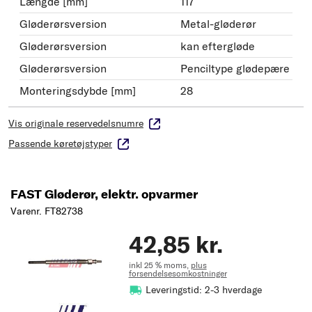
Længde [mm]
117
Gløderørsversion
Metal-gløderør
Gløderørsversion
kan eftergløde
Gløderørsversion
Penciltype glødepære
Monteringsdybde [mm]
28
Vis originale reservedelsnumre
Passende køretøjstyper
FAST Gløderør, elektr. opvarmer
Varenr. FT82738
42,85 kr.
inkl 25 % moms,
plus
forsendelsesomkostninger
Leveringstid: 2-3 hverdage