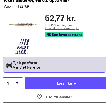
FAST Gløderør, elektr. opvarmer
Varenr. FT82759
52,77 kr.
inkl 25 % moms,
plus
forsendelsesomkostninger
Kan leveres straks
Tjek pasform
Vælg et køretøj
Læg i kurv
Tilføj til ønsker