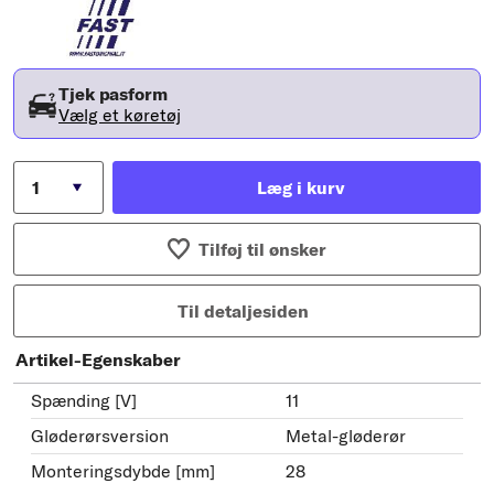
Tjek pasform
Vælg et køretøj
Læg i kurv
Tilføj til ønsker
Til detaljesiden
Artikel-Egenskaber
Spænding [V]
11
Gløderørsversion
Metal-gløderør
Monteringsdybde [mm]
28