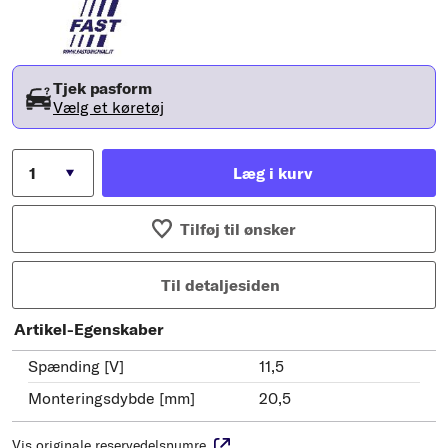
Tjek pasform
Vælg et køretøj
Læg i kurv
Tilføj til ønsker
Til detaljesiden
Artikel-Egenskaber
Spænding [V]
11,5
Monteringsdybde [mm]
20,5
Vis originale reservedelsnumre