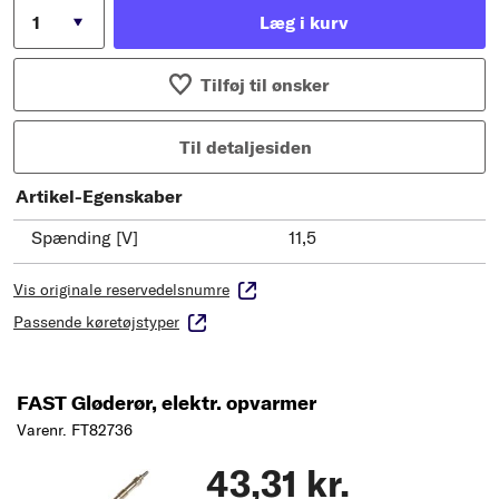
Læg i kurv
Tilføj til ønsker
Til detaljesiden
Artikel-Egenskaber
Spænding [V]
11,5
Vis originale reservedelsnumre
Passende køretøjstyper
FAST Gløderør, elektr. opvarmer
Varenr. FT82736
43,31 kr.