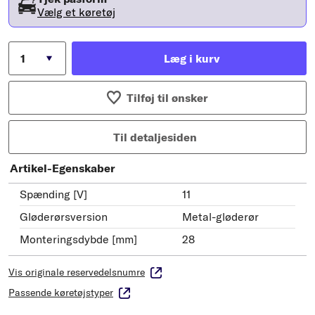
Vælg et køretøj
Læg i kurv
Tilføj til ønsker
Til detaljesiden
Artikel-Egenskaber
Spænding [V]
11
Gløderørsversion
Metal-gløderør
Monteringsdybde [mm]
28
Vis originale reservedelsnumre
Passende køretøjstyper