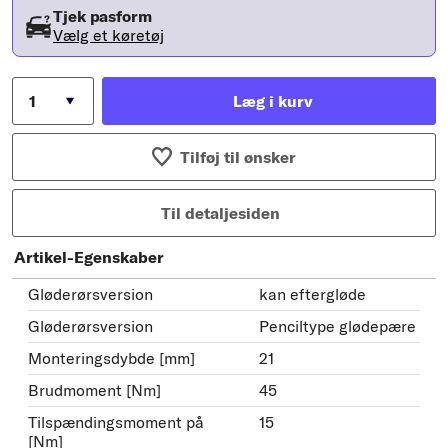
Tjek pasform
Vælg et køretøj
Læg i kurv
Tilføj til ønsker
Til detaljesiden
Artikel-Egenskaber
Gløderørsversion
kan eftergløde
Gløderørsversion
Penciltype glødepære
Monteringsdybde [mm]
21
Brudmoment [Nm]
45
Tilspændingsmoment på
15
[Nm]