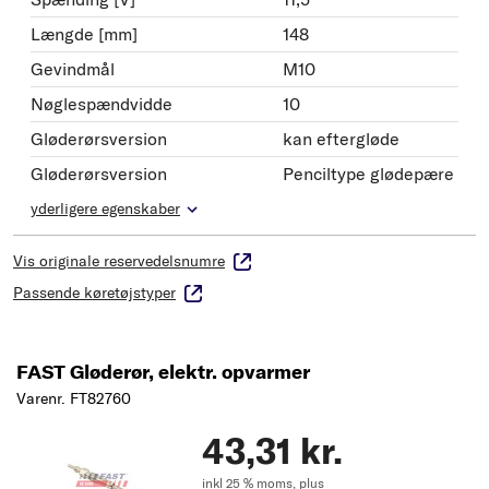
Længde [mm]
148
Gevindmål
M10
Nøglespændvidde
10
Gløderørsversion
kan eftergløde
Gløderørsversion
Penciltype glødepære
yderligere egenskaber
Vis originale reservedelsnumre
Passende køretøjstyper
FAST Gløderør, elektr. opvarmer
Varenr. FT82760
43,31 kr.
inkl 25 % moms,
plus