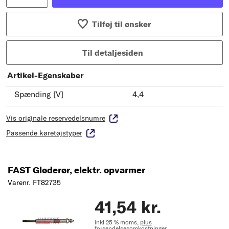
Tilføj til ønsker
Til detaljesiden
Artikel-Egenskaber
Spænding [V]
4,4
Vis originale reservedelsnumre
Passende køretøjstyper
FAST Gløderør, elektr. opvarmer
Varenr. FT82735
41,54 kr.
inkl 25 % moms,
plus
forsendelsesomkostninger