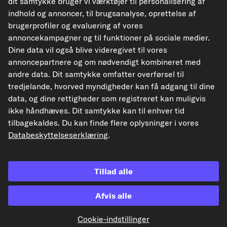
dit samtykke bruger vi værktøjer til personalisering af
kfzteile24.de
kfzteile24.at
carpardoo.nl
indhold og annoncer, til brugsanalyse, oprettelse af
carpardoo.fr
brugerprofiler og evaluering af vores
annoncekampagner og til funktioner på sociale medier.
Dine data vil også blive videregivet til vores
annoncepartnere og om nødvendigt kombineret med
De data, der præsenteres her, især hele databasen, må ikke gengives.
Gengivelse og distribution af data og database uden forudgående samtykke fra
andre data. Dit samtykke omfatter overførsel til
TecAlliance og/eller involvering af tredjeparter i sådanne aktiviteter er strengt
tredjelande, hvorved myndigheder kan få adgang til dine
forbudt. Enhver uautoriseret brug af indhold udgør en krænkelse af
ophavsretten og kan resultere i retssager.
data, og dine rettigheder som registreret kan muligvis
ikke håndhæves. Dit samtykke kan til enhver tid
Tilbagekaldelse af aftalen
tilbagekaldes. Du kan finde flere oplysninger i vores
Databeskyttelseserklæring
.
© 2026 carpardoo – Alle rettigheder forbeholdes.
Tillad alle
Afvis alle
¹"Gratis forsendelse" eller "uden forsendelsesomkostninger" svarer til, at ​​det
tyske forsendelsesgebyr på 6,90 € bortfalder.
Cookie-indstillinger