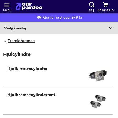
Menu
Søg
Indkøbskurv
Gratis fragt over 949 kr
Vælg køretøj
Eller valg af køretøj i henhold til kriterier:
Tromlebremse
>
Vælg producent
Hjulcylindre
Vælg model
Hjulbremsecylinder
Vælg type
Hjulbremsecylindersæt