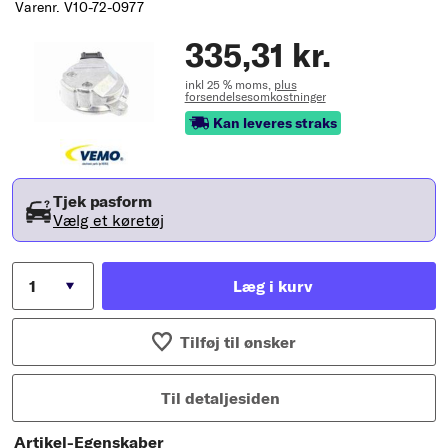
Varenr. V10-72-0977
335,31 kr.
inkl 25 % moms,
plus
forsendelsesomkostninger
Kan leveres straks
Tjek pasform
Vælg et køretøj
Læg i kurv
Tilføj til ønsker
Til detaljesiden
Artikel-Egenskaber