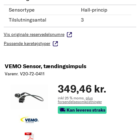
Sensortype
Hall-princip
Tilslutningsantal
3
Vis originale reservedelsnumre
Passende køretøjstyper
VEMO Sensor, tændingsimpuls
Varenr. V20-72-0411
349,46 kr.
inkl 25 % moms,
plus
forsendelsesomkostninger
Kan leveres straks