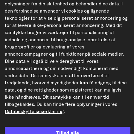
oplysninger fra din slutenhed og behandler dine data. I
Vælg et køretøj
den forbindelse anvender vi cookies og lignende
teknologier for at vise dig personaliseret annoncering og
Læg i kurv
for at levere ikke-personaliseret annoncering. Med dit
samtykke bruger vi værktøjer til personalisering af
indhold og annoncer, til brugsanalyse, oprettelse af
Tilføj til ønsker
brugerprofiler og evaluering af vores
annoncekampagner og til funktioner på sociale medier.
Til detaljesiden
Dine data vil også blive videregivet til vores
annoncepartnere og om nødvendigt kombineret med
Vis originale reservedelsnumre
andre data. Dit samtykke omfatter overførsel til
Passende køretøjstyper
tredjelande, hvorved myndigheder kan få adgang til dine
data, og dine rettigheder som registreret kan muligvis
ikke håndhæves. Dit samtykke kan til enhver tid
FACET Sensor, tændingsimpuls
tilbagekaldes. Du kan finde flere oplysninger i vores
Varenr. 8.2659
Databeskyttelseserklæring
.
672,77 kr.
Tillad alle
inkl 25 % moms,
plus