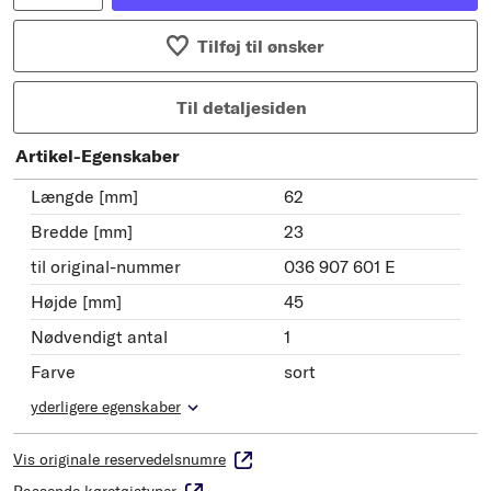
Tilføj til ønsker
Til detaljesiden
Artikel-Egenskaber
Længde [mm]
62
Bredde [mm]
23
til original-nummer
036 907 601 E
Højde [mm]
45
Nødvendigt antal
1
Farve
sort
yderligere egenskaber
Vis originale reservedelsnumre
Passende køretøjstyper