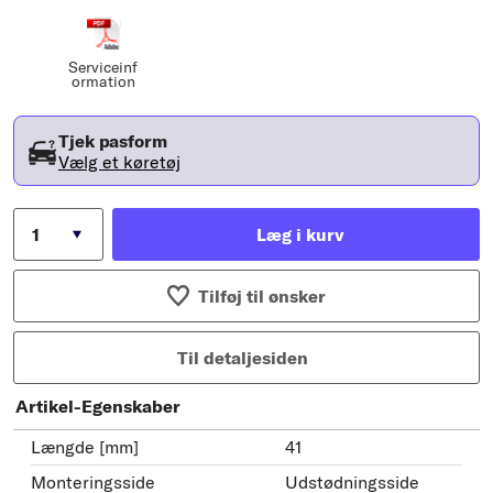
Serviceinf
ormation
Tjek pasform
Vælg et køretøj
Læg i kurv
Tilføj til ønsker
Til detaljesiden
Artikel-Egenskaber
Længde [mm]
41
Monteringsside
Udstødningsside