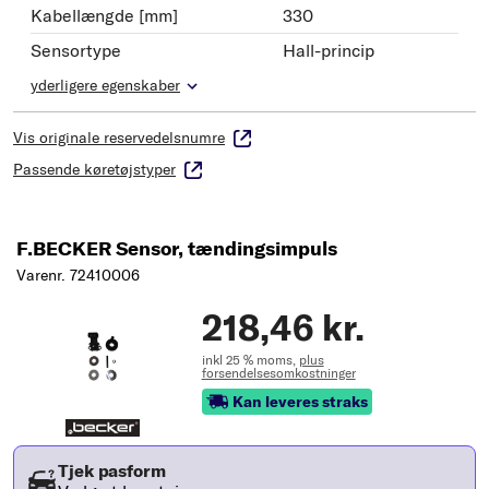
Kabellængde [mm]
330
Sensortype
Hall-princip
yderligere egenskaber
Vis originale reservedelsnumre
Passende køretøjstyper
F.BECKER Sensor, tændingsimpuls
Varenr. 72410006
218,46 kr.
inkl 25 % moms,
plus
forsendelsesomkostninger
Kan leveres straks
Tjek pasform