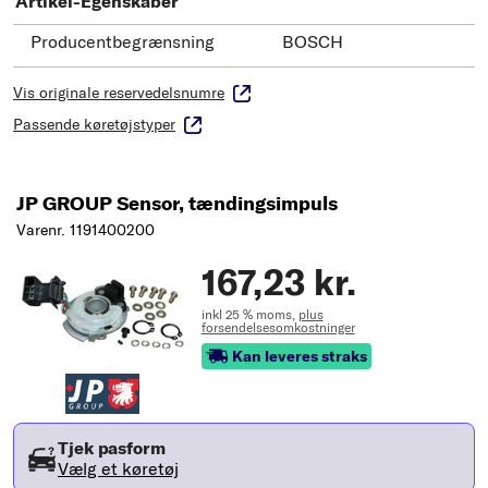
Artikel-Egenskaber
Producentbegrænsning
BOSCH
Vis originale reservedelsnumre
Passende køretøjstyper
JP GROUP Sensor, tændingsimpuls
Varenr. 1191400200
167,23 kr.
inkl 25 % moms,
plus
forsendelsesomkostninger
Kan leveres straks
Tjek pasform
Vælg et køretøj