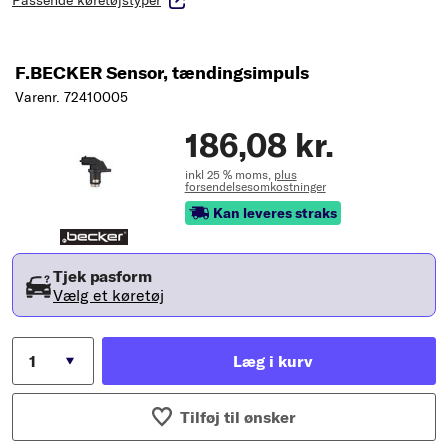
F.BECKER Sensor, tændingsimpuls
Varenr. 72410005
186,08 kr.
inkl 25 % moms,
plus
forsendelsesomkostninger
Kan leveres straks
Tjek pasform
Vælg et køretøj
Læg i kurv
Tilføj til ønsker