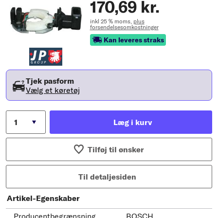
170,69 kr.
inkl 25 % moms,
plus
forsendelsesomkostninger
Kan leveres straks
Tjek pasform
Vælg et køretøj
Læg i kurv
Tilføj til ønsker
Til detaljesiden
Artikel-Egenskaber
Producentbegrænsning
BOSCH