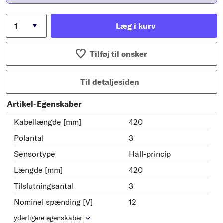
Læg i kurv
Tilføj til ønsker
Til detaljesiden
Artikel-Egenskaber
Kabellængde [mm]
420
Polantal
3
Sensortype
Hall-princip
Længde [mm]
420
Tilslutningsantal
3
Nominel spænding [V]
12
yderligere egenskaber