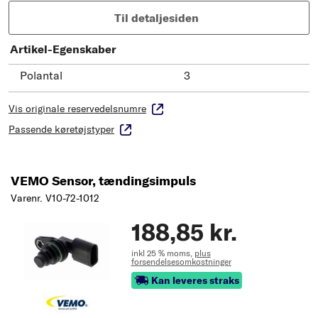
Til detaljesiden
Artikel-Egenskaber
Polantal
3
Vis originale reservedelsnumre
Passende køretøjstyper
VEMO Sensor, tændingsimpuls
Varenr. V10-72-1012
188,85 kr.
inkl 25 % moms,
plus
forsendelsesomkostninger
Kan leveres straks