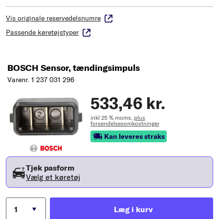
Vis originale reservedelsnumre
Passende køretøjstyper
BOSCH Sensor, tændingsimpuls
Varenr. 1 237 031 296
533,46 kr.
inkl 25 % moms,
plus
forsendelsesomkostninger
Kan leveres straks
Tjek pasform
Vælg et køretøj
Læg i kurv