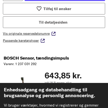
Tilføj til ønsker
Til detaljesiden
Vis originale reservedelsnumre
Passende køretøjstyper
BOSCH Sensor, tændingsimpuls
Varenr. 1 237 031 292
643,85 kr.
inkl 25 % moms,
plus
forsendelsesomkostninger
Enhedsadgang og databehandling til
Kan leveres straks
brugsanalyse og personlig annoncering.
Vi bruger værktøjer, hvormed vi registrerer og gemmer
Tjek pasform