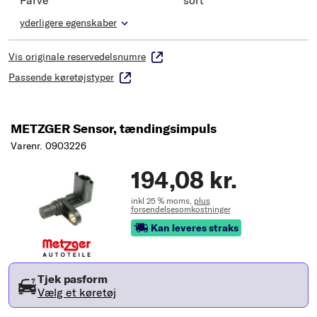
Farve
sort
yderligere egenskaber
Vis originale reservedelsnumre
Passende køretøjstyper
METZGER Sensor, tændingsimpuls
Varenr. 0903226
194,08 kr.
inkl 25 % moms,
plus
forsendelsesomkostninger
Kan leveres straks
Tjek pasform
Vælg et køretøj