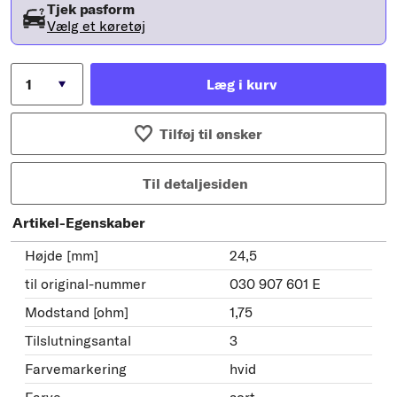
Tjek pasform
Vælg et køretøj
Læg i kurv
Tilføj til ønsker
Til detaljesiden
Artikel-Egenskaber
Højde [mm]
24,5
til original-nummer
030 907 601 E
Modstand [ohm]
1,75
Tilslutningsantal
3
Farvemarkering
hvid