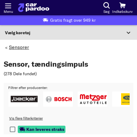
Menu
Søg
Indkøbskurv
Gratis fragt over 949 kr
Vælg køretøj
Eller valg af køretøj i henhold til kriterier:
Sensorer
>
Vælg producent
Sensor, tændingsimpuls
Vælg model
(278 Dele fundet
)
Vælg type
Filtrer efter producenter:
Vis flere filterkriterier
Kan leveres straks